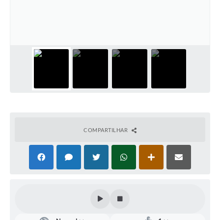
Defesa Civil
Convênios Terceiro Setor
Sistema de Protocolo
Poupatempo
Fala.BR
Listagem dos CEPs de Vinhedo
COMPARTILHAR
Acesso à Informação
Contratos
Associação dos Servidores Públicos Municipais de
Vinhedo
Audiências Públicas