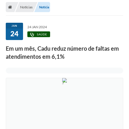
Secretarias
Notícias
Notícia
Telefones
Licitações
JAN
24 JAN 2024
24
SAÚDE
Transparência
Em um mês, Cadu reduz número de faltas em
Concursos e Processos Seletivos
atendimentos em 6,1%
Inclusão e Acessibilidade
Tributos Online
Cidadão
Transporte Coletivo Municipal (Horários e
Itinerários)
Normas e Legislação
Diário Oficial