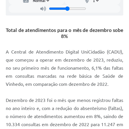
Carta de Serviços
Arquivos para Download
Galeria de Vídeos
Total de atendimentos para o mês de dezembro sobe
8%
Contas Públicas
Legislação
A Central de Atendimento Digital UniCidadão (CADU),
que começou a operar em dezembro de 2023, reduziu,
Links Úteis
no seu primeiro mês de funcionamento, 6,1% das faltas
Serviços Online
em consultas marcadas na rede básica de Saúde de
Vinhedo, em comparação com dezembro de 2022.
Dezembro de 2023 foi o mês que menos registrou faltas
no ano inteiro e, com a redução do absenteísmo (faltas),
o número de atendimentos aumentou em 8%, saindo de
10.334 consultas em dezembro de 2022 para 11.247 em