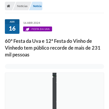
Secretarias
Notícias
Notícia
Telefones
Licitações
ABR
16 ABR 2024
16
FESTA DA UVA
Transparência
60ª Festa da Uva e 12ª Festa do Vinho de
Concursos e Processos Seletivos
Vinhedo tem público recorde de mais de 231
Inclusão e Acessibilidade
mil pessoas
Tributos Online
F
Cidadão
o
t
Transporte Coletivo Municipal (Horários e
o
Itinerários)
:
E
l
Normas e Legislação
i
e
l
Diário Oficial