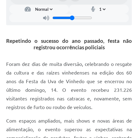
Carta de Serviços
Arquivos para Download
Galeria de Vídeos
Repetindo o sucesso do ano passado, festa não
Contas Públicas
registrou ocorrências policiais
Legislação
Foram dez dias de muita diversão, celebrando o resgate
Links Úteis
da cultura e das raízes vinhedenses na edição dos 60
Serviços Online
anos da Festa da Uva de Vinhedo que se encerrou no
último domingo, 14. O evento recebeu 231.226
visitantes registrados nas catracas e, novamente, sem
registros de furto ou roubo de veículos.
Com espaços ampliados, mais shows e novas áreas de
alimentação, o evento superou as expectativas na
comercialização de produtos, frutas e vinhos, contando