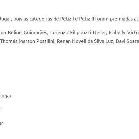
r, pois as categorias de Petiz I e Petiz II foram premiadas at
a Beline Guimarães, Lorenzo Filippozzi Neser, Isabelly Victor
Thomás Marson Possilini, Renan Noveli da Silva Luz, Davi Soares
 lugar
ar
ar