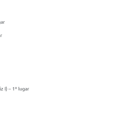
gar
ar
z I) – 1º lugar