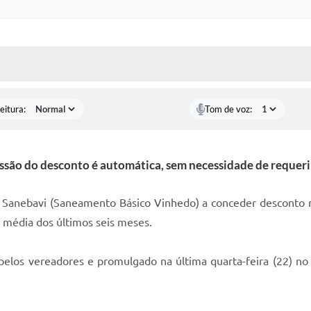
 MÍDIAS
RECEBA NOTÍCIAS
eitura:
Tom de voz:
são do desconto é automática, sem necessidade de reque
 a Sanebavi (Saneamento Básico Vinhedo) a conceder desconto n
média dos últimos seis meses.
 pelos vereadores e promulgado na última quarta-feira (22) n