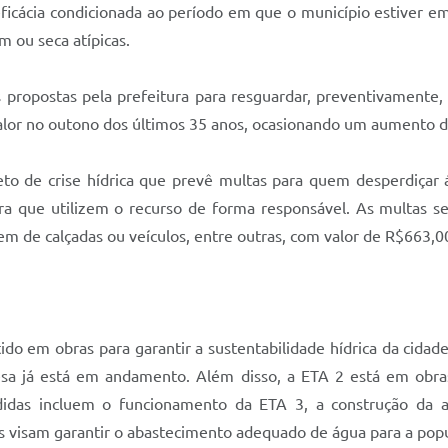
 eficácia condicionada ao período em que o município estiver e
m ou seca atípicas.
s propostas pela prefeitura para resguardar, preventivament
calor no outono dos últimos 35 anos, ocasionando um aument
eto de crise hídrica que prevê multas para quem desperdiçar 
a que utilizem o recurso de forma responsável. As multas s
gem de calçadas ou veículos, entre outras, com valor de R$663,0
ido em obras para garantir a sustentabilidade hídrica da cidad
esa já está em andamento. Além disso, a ETA 2 está em obras
idas incluem o funcionamento da ETA 3, a construção da 
os visam garantir o abastecimento adequado de água para a pop