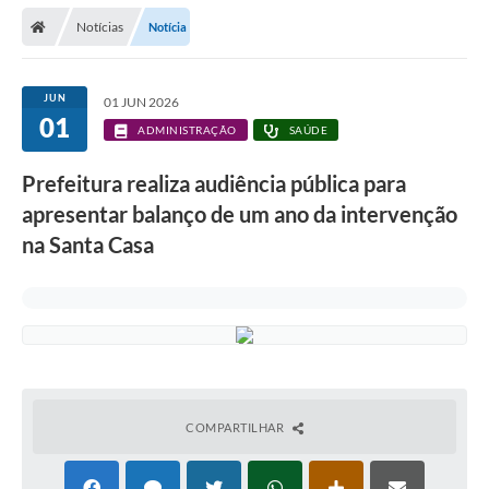
Secretarias
Notícias
Notícia
Telefones
Licitações
JUN
01 JUN 2026
01
ADMINISTRAÇÃO
SAÚDE
Transparência
Prefeitura realiza audiência pública para
Concursos e Processos Seletivos
apresentar balanço de um ano da intervenção
Inclusão e Acessibilidade
na Santa Casa
Tributos Online
Cidadão
Transporte Coletivo Municipal (Horários e
Itinerários)
COMPARTILHAR
Normas e Legislação
Diário Oficial