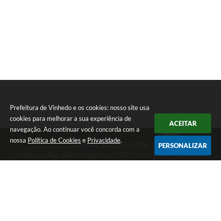
Prefeitura de Vinhedo e os cookies: nosso site usa
cookies para melhorar a sua experiência de
ACEITAR
navegação. Ao continuar você concorda com a
nossa
Política de Cookies
e
Privacidade
.
Telefone: (19) 3826-7800
PERSONALIZAR
Endereço: Rua João Corazzari, nº 394, Centro | CEP: 13280-091
Atendimento das 8 às 17 horas, de segunda a sexta-feira
CNPJ: 46.446.696/0001-85
Prefeitura de Vinhedo
Versão do Sistema:
3.5.3 - 19/06/2026