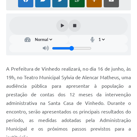
Defesa Civil
Convênios Terceiro Setor
Sistema de Protocolo
Poupatempo
Fala.BR
A Prefeitura de Vinhedo realizará, no dia 16 de junho, às
Listagem dos CEPs de Vinhedo
19h, no Teatro Municipal Sylvia de Alencar Matheus, uma
Acesso à Informação
audiência pública para apresentar à população a
prestação de contas dos 12 meses da intervenção
Contratos
administrativa na Santa Casa de Vinhedo. Durante o
Associação dos Servidores Públicos Municipais de
encontro, serão apresentados os principais resultados do
Vinhedo
período, as medidas adotadas pela Administração
Audiências Públicas
Municipal e os próximos passos previstos para a