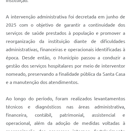
instituição.
Carta de Serviços
Arquivos para Download
A intervenção administrativa foi decretada em junho de
2025 com o objetivo de garantir a continuidade dos
Galeria de Vídeos
serviços de saúde prestados à população e promover a
Contas Públicas
reorganização da instituição diante de dificuldades
administrativas, financeiras e operacionais identificadas à
Legislação
época. Desde então, o Município passou a conduzir a
Links Úteis
gestão dos serviços hospitalares por meio de interventor
nomeado, preservando a finalidade pública da Santa Casa
Serviços Online
e a manutenção dos atendimentos.
Ao longo do período, foram realizados levantamentos
técnicos e diagnósticos nas áreas administrativa,
financeira, contábil, patrimonial, assistencial e
operacional, além da adoção de medidas voltadas à