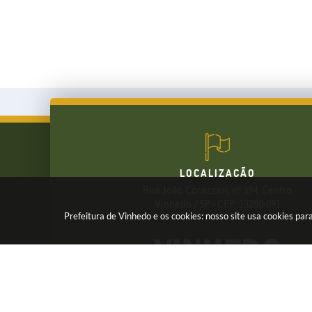
LOCALIZAÇÃO
Rua João Corazzari, nº 394, Centro
FALE CONOSCO
Vinhedo / SP - CEP: 13280-091
Prefeitura de Vinhedo e os cookies: nosso site usa cookies p
(19) 3826-7800
Receba os Informativos da Prefeitura,
Cadastre seu e-mail em nossas
NEWSLETTER