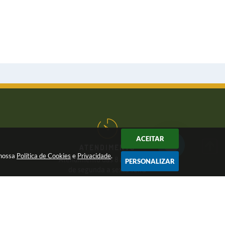
ACEITAR
ATENDIMENTO
 nossa
Política de Cookies
e
Privacidade
.
Atendimento das 8 às 17 horas,
PERSONALIZAR
de segunda a sexta-feira
CNPJ:
46.446.696/0001-85