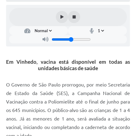
Defesa Civil
Convênios Terceiro Setor
Sistema de Protocolo
Poupatempo
Fala.BR
Em Vinhedo, vacina está disponível em todas as
unidades básicas de saúde
Listagem dos CEPs de Vinhedo
Acesso à Informação
O Governo de São Paulo prorrogou, por meio Secretaria
de Estado da Saúde (SES), a Campanha Nacional de
Contratos
Vacinação contra a Poliomielite até o final de junho para
Associação dos Servidores Públicos Municipais de
os 645 municípios. O público-alvo são as crianças de 1 a 4
Vinhedo
anos. Já as menores de 1 ano, será avaliada a situação
Audiências Públicas
vacinal, iniciando ou completando a caderneta de acordo
com a idade.