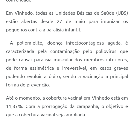
Carta de Serviços
Em Vinhedo, todas as Unidades Básicas de Saúde (UBS)
Arquivos para Download
estão abertas desde 27 de maio para imunizar os
Galeria de Vídeos
pequenos contra a paralisia infantil.
Contas Públicas
A poliomielite, doença infectocontagiosa aguda, é
caracterizada pela contaminação pelo poliovírus que
Legislação
pode causar paralisia muscular dos membros inferiores,
Links Úteis
de forma assimétrica e irreversível, em casos graves
Serviços Online
podendo evoluir a óbito, sendo a vacinação a principal
forma de prevenção.
Até o momento, a cobertura vacinal em Vinhedo está em
11,37%. Com a prorrogação da campanha, o objetivo é
que a cobertura vacinal seja ampliada.