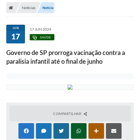
Secretarias
Notícias
Notícia
Telefones
Licitações
JUN
17 JUN 2024
17
SAÚDE
Transparência
Governo de SP prorroga vacinação contra a
Concursos e Processos Seletivos
paralisia infantil até o final de junho
Inclusão e Acessibilidade
Tributos Online
Cidadão
Transporte Coletivo Municipal (Horários e
Itinerários)
COMPARTILHAR
Normas e Legislação
Diário Oficial