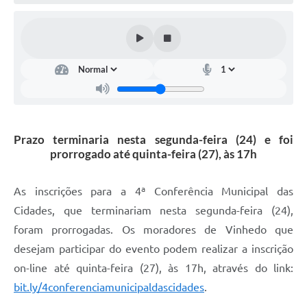
Defesa Civil
Convênios Terceiro Setor
Sistema de Protocolo
Poupatempo
Fala.BR
Prazo terminaria nesta segunda-feira (24) e foi
prorrogado até quinta-feira (27), às 17h
Listagem dos CEPs de Vinhedo
Acesso à Informação
As inscrições para a 4ª Conferência Municipal das
Cidades, que terminariam nesta segunda-feira (24),
Contratos
foram prorrogadas. Os moradores de Vinhedo que
Associação dos Servidores Públicos Municipais de
desejam participar do evento podem realizar a inscrição
Vinhedo
on-line até quinta-feira (27), às 17h, através do link:
Audiências Públicas
bit.ly/4conferenciamunicipaldascidades
.