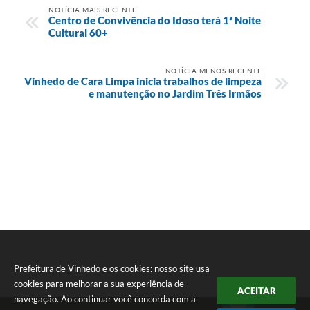
NOTÍCIA MAIS RECENTE
Centro de Convivência do Idoso terá 1ª Noite
Cultural 60+
NOTÍCIA MENOS RECENTE
Vinhedo de Cara Limpa inicia trabalhos de limpeza
e manutenção no Jardim Três Irmãos
Prefeitura de Vinhedo e os cookies: nosso site usa
cookies para melhorar a sua experiência de
ACEITAR
navegação. Ao continuar você concorda com a