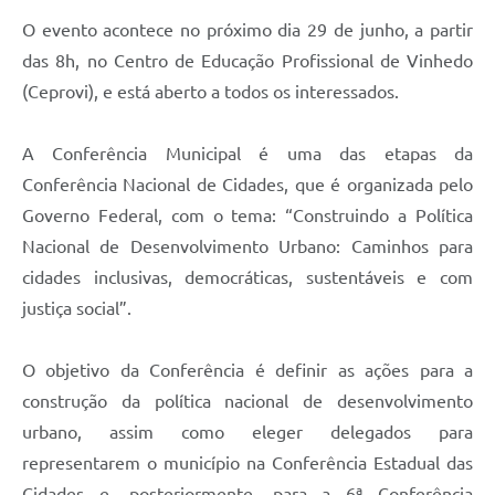
Carta de Serviços
O evento acontece no próximo dia 29 de junho, a partir
Arquivos para Download
das 8h, no Centro de Educação Profissional de Vinhedo
(Ceprovi), e está aberto a todos os interessados.
Galeria de Vídeos
Contas Públicas
A Conferência Municipal é uma das etapas da
Conferência Nacional de Cidades, que é organizada pelo
Legislação
Governo Federal, com o tema: “Construindo a Política
Links Úteis
Nacional de Desenvolvimento Urbano: Caminhos para
cidades inclusivas, democráticas, sustentáveis e com
Serviços Online
justiça social”.
O objetivo da Conferência é definir as ações para a
construção da política nacional de desenvolvimento
urbano, assim como eleger delegados para
representarem o município na Conferência Estadual das
Cidades e, posteriormente, para a 6ª Conferência