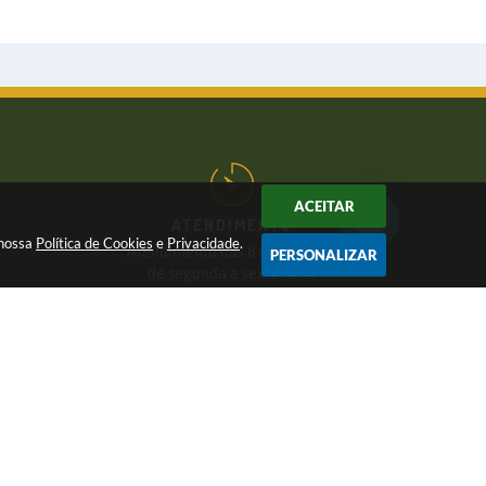
ACEITAR
ATENDIMENTO
 nossa
Política de Cookies
e
Privacidade
.
Atendimento das 8 às 17 horas,
PERSONALIZAR
de segunda a sexta-feira
CNPJ:
46.446.696/0001-85
6 17:17