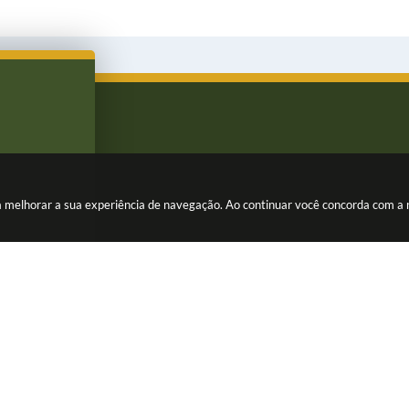
ara melhorar a sua experiência de navegação. Ao continuar você concorda com a
rsão do Sistema:
3.5.3 - 19/06/2026
Portal atualizado em:
07/08/202