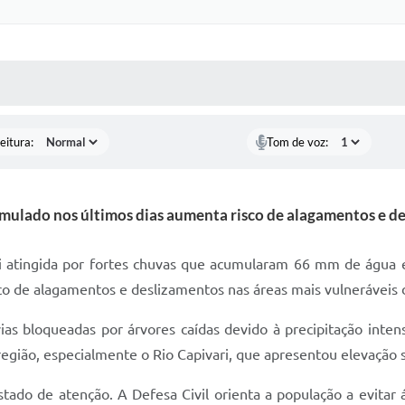
 MÍDIAS
RECEBA NOTÍCIAS
eitura:
Tom de voz:
ulado nos últimos dias aumenta risco de alagamentos e d
oi atingida por fortes chuvas que acumularam 66 mm de água e
co de alagamentos e deslizamentos nas áreas mais vulneráveis 
vias bloqueadas por árvores caídas devido à precipitação int
 região, especialmente o Rio Capivari, que apresentou elevação s
tado de atenção. A Defesa Civil orienta a população a evitar 