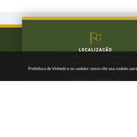
LOCALIZAÇÃO
Rua João Corazzari, nº 394, Centro
FALE CONOSCO
Vinhedo / SP - CEP: 13280-091
Prefeitura de Vinhedo e os cookies: nosso site usa cookies p
(19) 3826-7800
Receba os Informativos da Prefeitura,
Cadastre seu e-mail em nossas
NEWSLETTER
Ve