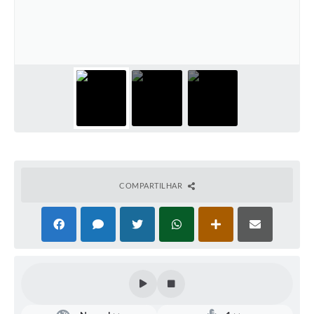
Defesa Civil
Convênios Terceiro Setor
Sistema de Protocolo
Poupatempo
Fala.BR
Listagem dos CEPs de Vinhedo
COMPARTILHAR
Acesso à Informação
Contratos
Associação dos Servidores Públicos Municipais de
Vinhedo
Audiências Públicas