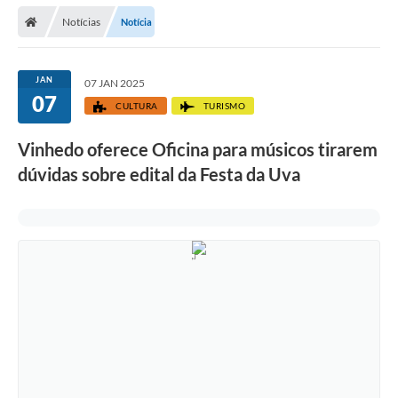
Secretarias
Notícias
Notícia
Telefones
Licitações
JAN
07 JAN 2025
07
CULTURA
TURISMO
Transparência
Vinhedo oferece Oficina para músicos tirarem
Concursos e Processos Seletivos
dúvidas sobre edital da Festa da Uva
Inclusão e Acessibilidade
Tributos Online
Cidadão
Transporte Coletivo Municipal (Horários e
Itinerários)
Normas e Legislação
Diário Oficial