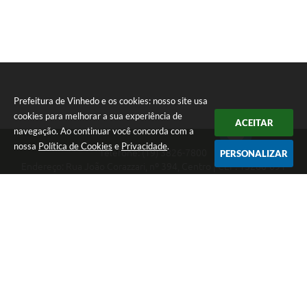
Prefeitura de Vinhedo e os cookies: nosso site usa
cookies para melhorar a sua experiência de
ACEITAR
navegação. Ao continuar você concorda com a
nossa
Política de Cookies
e
Privacidade
.
Telefone: (19) 3826-7800
PERSONALIZAR
Endereço: Rua João Corazzari, nº 394, Centro | CEP: 13280-091
Atendimento das 8 às 17 horas, de segunda a sexta-feira
CNPJ: 46.446.696/0001-85
Prefeitura de Vinhedo
Versão do Sistema:
3.5.3 - 19/06/2026
Portal atualizado em:
07/08/2026 17:17
Dados Abertos