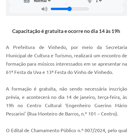
Carta de Serviços
Arquivos para Download
Galeria de Vídeos
Capacitação é gratuita e ocorre no dia 14 às 19h
Contas Públicas
A Prefeitura de Vinhedo, por meio da Secretaria
Legislação
Municipal de Cultura e Turismo, realizará um encontro de
Links Úteis
formação para músicos interessados em se apresentar na
61ª Festa da Uva e 13ª Festa do Vinho de Vinhedo.
Serviços Online
A formação é gratuita, não sendo necessária inscrição
prévia, e acontecerá no dia 14 de janeiro, terça-feira, às
19h no Centro Cultural ‘Engenheiro Guerino Mário
Pescarini’ (Rua Monteiro de Barros, n.º 101 – Centro).
O Edital de Chamamento Público n.º 007/2024, pelo qual