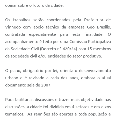
Carta de Serviços
opinar sobre o futuro da cidade.
Arquivos para Download
Os trabalhos serão coordenados pela Prefeitura de
Galeria de Vídeos
Vinhedo com apoio técnico da empresa Geo Brasilis,
Contas Públicas
contratada especialmente para esta finalidade. O
acompanhamento é feito por uma Comissão Participativa
Legislação
da Sociedade Civil (Decreto nº 420/24) com 15 membros
Links Úteis
da sociedade civil e/ou entidades do setor produtivo.
Serviços Online
O plano, obrigatório por lei, orienta o desenvolvimento
urbano e é revisado a cada dez anos, embora o atual
documento seja de 2007.
Para facilitar as discussões e trazer mais objetividade nas
discussões, a cidade foi dividida em 4 setores e em eixos
temáticos. As reuniões são abertas a toda população e