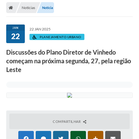
Secretarias
Notícias
Notícia
Telefones
Licitações
JAN
22 JAN 2025
22
PLANEJAMENTO URBANO
Transparência
Discussões do Plano Diretor de Vinhedo
Concursos e Processos Seletivos
começam na próxima segunda, 27, pela região
Inclusão e Acessibilidade
Leste
Tributos Online
Cidadão
Transporte Coletivo Municipal (Horários e
Itinerários)
COMPARTILHAR
Normas e Legislação
Diário Oficial