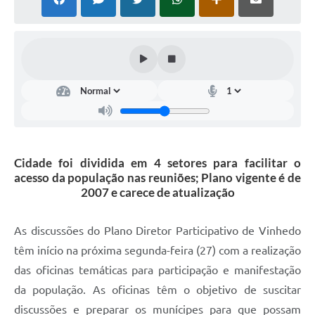
Defesa Civil
Convênios Terceiro Setor
Sistema de Protocolo
Poupatempo
Fala.BR
Cidade foi dividida em 4 setores para facilitar o
Listagem dos CEPs de Vinhedo
acesso da população nas reuniões; Plano vigente é de
2007 e carece de atualização
Acesso à Informação
Contratos
As discussões do Plano Diretor Participativo de Vinhedo
têm início na próxima segunda-feira (27) com a realização
Associação dos Servidores Públicos Municipais de
Vinhedo
das oficinas temáticas para participação e manifestação
da população. As oficinas têm o objetivo de suscitar
Audiências Públicas
discussões e preparar os munícipes para que possam