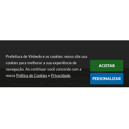
Prefeitura de Vinhedo e os cookies: nosso site usa
cookies para melhorar a sua experiência de
ACEITAR
navegação. Ao continuar você concorda com a
nossa
Política de Cookies
e
Privacidade
.
Telefone: (19) 3826-7800
PERSONALIZAR
Endereço: Rua João Corazzari, nº 394, Centro | CEP: 13280-091
Atendimento das 8 às 17 horas, de segunda a sexta-feira
CNPJ: 46.446.696/0001-85
Prefeitura de Vinhedo
Versão do Sistema:
3.5.3 - 19/06/2026
Portal atualizado em:
07/08/2026 17:17
Dados Abertos