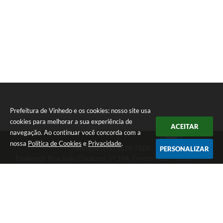
Prefeitura de Vinhedo e os cookies: nosso site usa
cookies para melhorar a sua experiência de
ACEITAR
navegação. Ao continuar você concorda com a
nossa
Política de Cookies
e
Privacidade
.
Telefone: (19) 3826-7800
PERSONALIZAR
Endereço: Rua João Corazzari, nº 394, Centro | CEP: 13280-091
Atendimento das 8 às 17 horas, de segunda a sexta-feira
CNPJ: 46.446.696/0001-85
Prefeitura de Vinhedo
Versão do Sistema:
3.5.3 - 19/06/2026