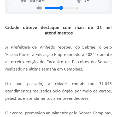
Carta de Serviços
Arquivos para Download
Galeria de Vídeos
Cidade obteve destaque com mais de 31 mil
atendimentos
Contas Públicas
Legislação
A Prefeitura de Vinhedo recebeu do Sebrae, o Selo
‘Escola Parceira Educação Empreendedora 2024’ durante
Links Úteis
a terceira edição do Encontro de Parceiros do Sebrae,
Serviços Online
realizado na última semana em Campinas.
No ano passado, a cidade contabilizou 31.045
atendimentos realizados pelo órgão, por meio de cursos,
palestras e atendimentos a empreendedores.
O evento, promovido anualmente pelo Sebrae Campinas,