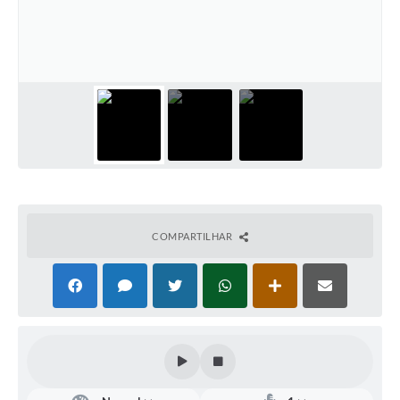
Defesa Civil
Convênios Terceiro Setor
Sistema de Protocolo
Poupatempo
Fala.BR
Listagem dos CEPs de Vinhedo
COMPARTILHAR
Acesso à Informação
Contratos
Associação dos Servidores Públicos Municipais de
Vinhedo
Audiências Públicas