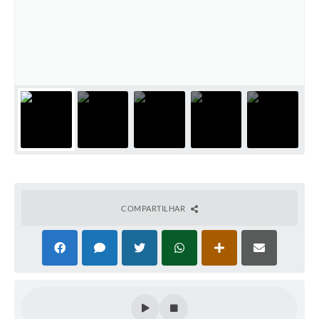
Defesa Civil
Convênios Terceiro Setor
Sistema de Protocolo
Poupatempo
Fala.BR
Listagem dos CEPs de Vinhedo
Acesso à Informação
COMPARTILHAR
Contratos
Associação dos Servidores Públicos Municipais de
Vinhedo
Audiências Públicas