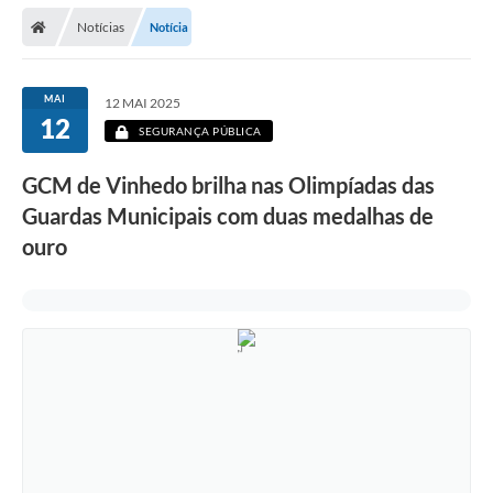
Secretarias
Notícias
Notícia
Telefones
Licitações
MAI
12 MAI 2025
12
SEGURANÇA PÚBLICA
Transparência
GCM de Vinhedo brilha nas Olimpíadas das
Concursos e Processos Seletivos
Guardas Municipais com duas medalhas de
Inclusão e Acessibilidade
ouro
Tributos Online
Cidadão
Transporte Coletivo Municipal (Horários e
Itinerários)
Normas e Legislação
Diário Oficial