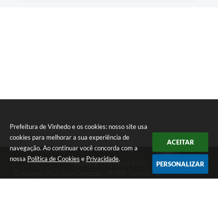
Prefeitura de Vinhedo e os cookies: nosso site usa
cookies para melhorar a sua experiência de
ACEITAR
navegação. Ao continuar você concorda com a
nossa
Política de Cookies
e
Privacidade
.
Telefone: (19) 3826-7800
PERSONALIZAR
Endereço: Rua João Corazzari, nº 394, Centro | CEP: 13280-091
Atendimento das 8 às 17 horas, de segunda a sexta-feira
CNPJ: 46.446.696/0001-85
Prefeitura de Vinhedo