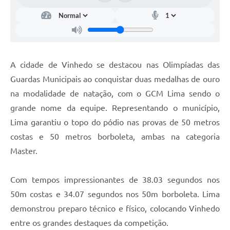
Carta de Serviços
Arquivos para Download
Galeria de Vídeos
A cidade de Vinhedo se destacou nas Olimpíadas das
Contas Públicas
Guardas Municipais ao conquistar duas medalhas de ouro
Legislação
na modalidade de natação, com o GCM Lima sendo o
grande nome da equipe. Representando o município,
Links Úteis
Lima garantiu o topo do pódio nas provas de 50 metros
Serviços Online
costas e 50 metros borboleta, ambas na categoria
Master.
Com tempos impressionantes de 38.03 segundos nos
50m costas e 34.07 segundos nos 50m borboleta. Lima
demonstrou preparo técnico e físico, colocando Vinhedo
entre os grandes destaques da competição.