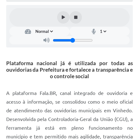
Defesa Civil
Convênios Terceiro Setor
Sistema de Protocolo
Poupatempo
Fala.BR
Plataforma nacional já é utilizada por todas as
ouvidorias da Prefeitura e fortalece a transparência e
Listagem dos CEPs de Vinhedo
o controle social
Acesso à Informação
A plataforma Fala.BR, canal integrado de ouvidoria e
Contratos
acesso à informação, se consolidou como o meio oficial
de atendimento das ouvidorias municipais em Vinhedo.
Associação dos Servidores Públicos Municipais de
Vinhedo
Desenvolvida pela Controladoria-Geral da União (CGU), a
ferramenta já está em pleno funcionamento no
Audiências Públicas
município e tem permitido mais agilidade, transparência