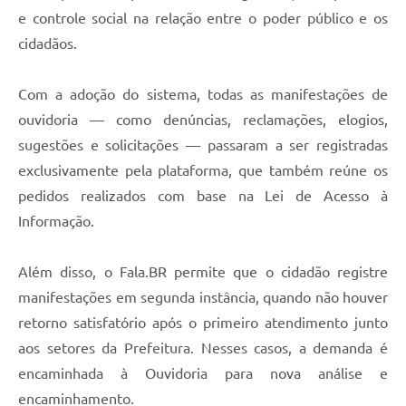
Carta de Serviços
e controle social na relação entre o poder público e os
cidadãos.
Arquivos para Download
Galeria de Vídeos
Com a adoção do sistema, todas as manifestações de
Contas Públicas
ouvidoria — como denúncias, reclamações, elogios,
sugestões e solicitações — passaram a ser registradas
Legislação
exclusivamente pela plataforma, que também reúne os
Links Úteis
pedidos realizados com base na Lei de Acesso à
Informação.
Serviços Online
Além disso, o Fala.BR permite que o cidadão registre
manifestações em segunda instância, quando não houver
retorno satisfatório após o primeiro atendimento junto
aos setores da Prefeitura. Nesses casos, a demanda é
encaminhada à Ouvidoria para nova análise e
encaminhamento.