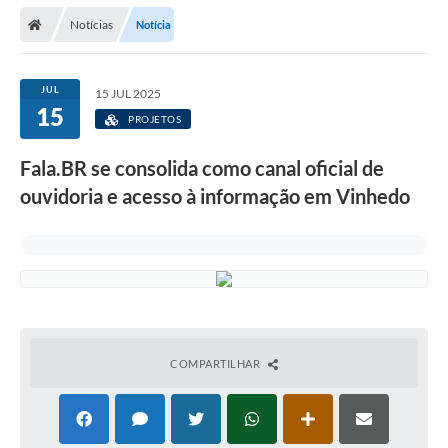
Secretarias
Notícias
Notícia
Telefones
Licitações
JUL
15 JUL 2025
15
PROJETOS
Transparência
Fala.BR se consolida como canal oficial de
Concursos e Processos Seletivos
ouvidoria e acesso à informação em Vinhedo
Inclusão e Acessibilidade
Tributos Online
Cidadão
Transporte Coletivo Municipal (Horários e
Itinerários)
COMPARTILHAR
Normas e Legislação
Diário Oficial