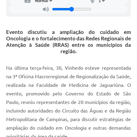
Carta de Serviços
Arquivos para Download
Galeria de Vídeos
Evento discutiu a ampliação do cuidado em
Oncologia e o fortalecimento das Redes Regionais de
Contas Públicas
Atenção à Saúde (RRAS) entre os municípios da
região.
Legislação
Links Úteis
Na última terça-feira, 30, Vinhedo esteve representada
na 3ª Oficina Macrorregional de Regionalização da Saúde,
Serviços Online
realizada na Faculdade de Medicina de Jaguariúna. O
evento, promovido pelo Governo do Estado de São
Paulo, reuniu representantes de 20 municípios da região,
incluindo autoridades do Circuito das Águas e da Região
Metropolitana de Campinas, para discutir estratégias de
ampliação do cuidado em Oncologia e outras demandas
prioritárias da área da saúde.