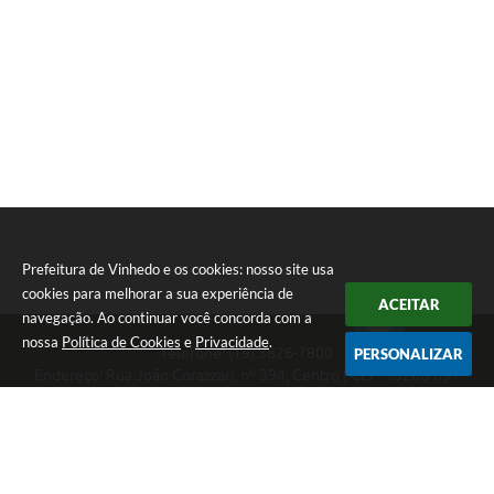
Prefeitura de Vinhedo e os cookies: nosso site usa
cookies para melhorar a sua experiência de
ACEITAR
navegação. Ao continuar você concorda com a
nossa
Política de Cookies
e
Privacidade
.
Telefone: (19) 3826-7800
PERSONALIZAR
Endereço: Rua João Corazzari, nº 394, Centro | CEP: 13280-091
Atendimento das 8 às 17 horas, de segunda a sexta-feira
CNPJ: 46.446.696/0001-85
Prefeitura de Vinhedo