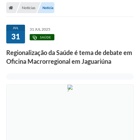
Secretarias
Notícias
Notícia
Telefones
Licitações
JUL
31 JUL 2025
31
SAÚDE
Transparência
Regionalização da Saúde é tema de debate em
Concursos e Processos Seletivos
Oficina Macrorregional em Jaguariúna
Inclusão e Acessibilidade
Tributos Online
Cidadão
Transporte Coletivo Municipal (Horários e
Itinerários)
Normas e Legislação
Diário Oficial