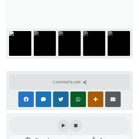
Defesa Civil
Convênios Terceiro Setor
Sistema de Protocolo
Poupatempo
Fala.BR
Listagem dos CEPs de Vinhedo
COMPARTILHAR
Acesso à Informação
Contratos
Associação dos Servidores Públicos Municipais de
Vinhedo
Audiências Públicas