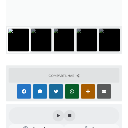
Defesa Civil
Convênios Terceiro Setor
Sistema de Protocolo
Poupatempo
Fala.BR
Listagem dos CEPs de Vinhedo
COMPARTILHAR
Acesso à Informação
Contratos
Associação dos Servidores Públicos Municipais de
Vinhedo
Audiências Públicas