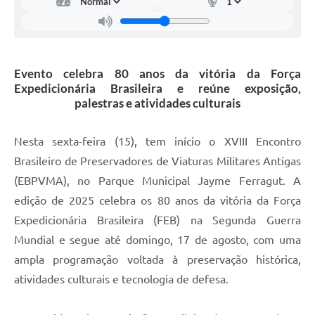
Carta de Serviços
Arquivos para Download
Galeria de Vídeos
Evento celebra 80 anos da vitória da Força
Expedicionária Brasileira e reúne exposição,
Contas Públicas
palestras e atividades culturais
Legislação
Nesta sexta-feira (15), tem início o XVIII Encontro
Links Úteis
Brasileiro de Preservadores de Viaturas Militares Antigas
Serviços Online
(EBPVMA), no Parque Municipal Jayme Ferragut. A
edição de 2025 celebra os 80 anos da vitória da Força
Expedicionária Brasileira (FEB) na Segunda Guerra
Mundial e segue até domingo, 17 de agosto, com uma
ampla programação voltada à preservação histórica,
atividades culturais e tecnologia de defesa.