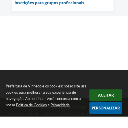
inscrições para grupos profissionais
Prefeitura de Vinhedo e os cookies: nosso site usa
cookies para melhorar a sua experiência de
ACEITAR
navegação. Ao continuar você concorda com a
nossa
Política de Cookies
e
Privacidade
.
Telefone: (19) 3826-7800
PERSONALIZAR
Endereço: Rua João Corazzari, nº 394, Centro | CEP: 13280-091
Atendimento das 8 às 17 horas, de segunda a sexta-feira
CNPJ: 46.446.696/0001-85