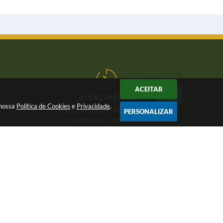
ACEITAR
ATENDIMENTO
 nossa
Política de Cookies
e
Privacidade
.
Atendimento das 8 às 17 horas,
PERSONALIZAR
de segunda a sexta-feira
CNPJ:
46.446.696/0001-85
6 17:25