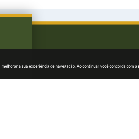
ara melhorar a sua experiência de navegação. Ao continuar você concorda com a
rsão do Sistema:
3.5.3 - 19/06/2026
Portal atualizado em:
06/08/202