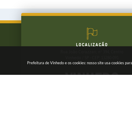
LOCALIZAÇÃO
Rua João Corazzari, nº 394, Centro
FALE CONOSCO
Vinhedo / SP - CEP: 13280-091
Prefeitura de Vinhedo e os cookies: nosso site usa cookies p
(19) 3826-7800
Receba os Informativos da Prefeitura,
Cadastre seu e-mail em nossas
NEWSLETTER
Ve