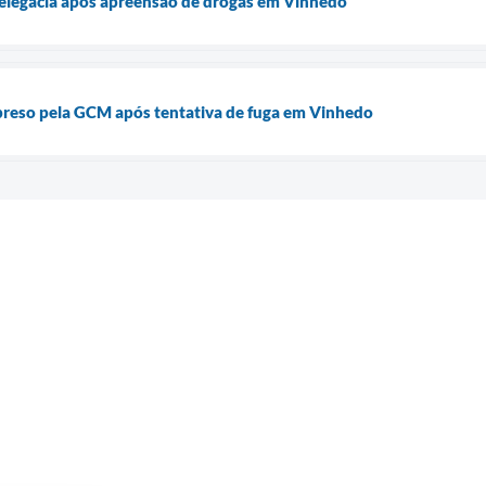
legacia após apreensão de drogas em Vinhedo
preso pela GCM após tentativa de fuga em Vinhedo