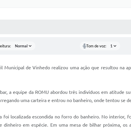
 MÍDIAS
RECEBA NOTÍCIAS
eitura:
Tom de voz:
ivil Municipal de Vinhedo realizou uma ação que resultou na 
ar, a equipe da ROMU abordou três indivíduos em atitude sus
arregando uma carteira e entrou no banheiro, onde tentou se de
ira foi localizada escondida no forro do banheiro. No interior
de dinheiro em espécie. Em uma mesa de bilhar próxima, os 