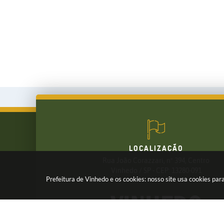
LOCALIZAÇÃO
Rua João Corazzari, nº 394, Centro
FALE CONOSCO
Vinhedo / SP - CEP: 13280-091
Prefeitura de Vinhedo e os cookies: nosso site usa cookies p
(19) 3826-7800