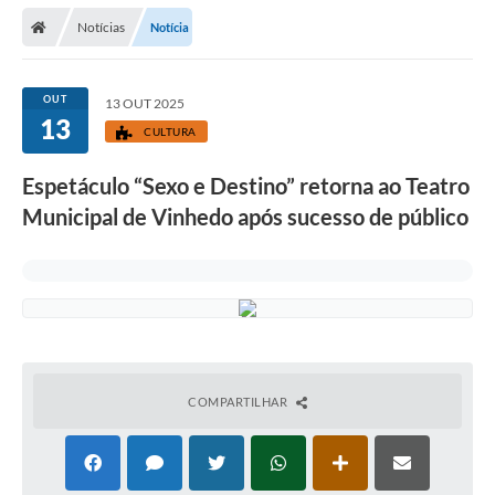
Secretarias
Notícias
Notícia
Telefones
Licitações
OUT
13 OUT 2025
13
CULTURA
Transparência
Espetáculo “Sexo e Destino” retorna ao Teatro
Concursos e Processos Seletivos
Municipal de Vinhedo após sucesso de público
Inclusão e Acessibilidade
Tributos Online
Cidadão
Transporte Coletivo Municipal (Horários e
Itinerários)
COMPARTILHAR
Normas e Legislação
Diário Oficial