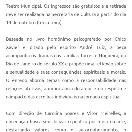
Carta de Serviços
Teatro Municipal. Os ingressos são gratuitos e a retirada
deve ser realizada na Secretaria de Cultura a partir do dia
Arquivos para Download
14 de outubro (terça-feira).
Galeria de Vídeos
Contas Públicas
Baseada no livro homônimo psicografado por Chico
Xavier e ditado pelo espírito André Luiz, a peça
Legislação
acompanha os dramas das famílias Torres e Nogueira, no
Links Úteis
Rio de Janeiro do século XX e propõe uma reflexão sobre
a sexualidade e suas consequências espirituais e morais.
Serviços Online
O enredo aborda temas como a responsabilidade nas
relações afetivas, a importância do amor e do respeito e
o impacto das escolhas individuais na jornada espiritual.
Com direção de Carolina Soares e Vitor Meirelles, a
encenação busca sensibilizar o público por meio da arte,
destacando valores como o autoconhecimento, o