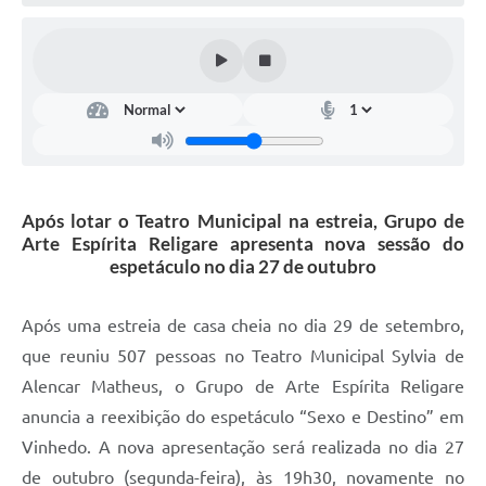
Defesa Civil
Convênios Terceiro Setor
Sistema de Protocolo
Poupatempo
Fala.BR
Após lotar o Teatro Municipal na estreia, Grupo de
Arte Espírita Religare apresenta nova sessão do
Listagem dos CEPs de Vinhedo
espetáculo no dia 27 de outubro
Acesso à Informação
Após uma estreia de casa cheia no dia 29 de setembro,
Contratos
que reuniu 507 pessoas no Teatro Municipal Sylvia de
Alencar Matheus, o Grupo de Arte Espírita Religare
Associação dos Servidores Públicos Municipais de
Vinhedo
anuncia a reexibição do espetáculo “Sexo e Destino” em
Vinhedo. A nova apresentação será realizada no dia 27
Audiências Públicas
de outubro (segunda-feira), às 19h30, novamente no