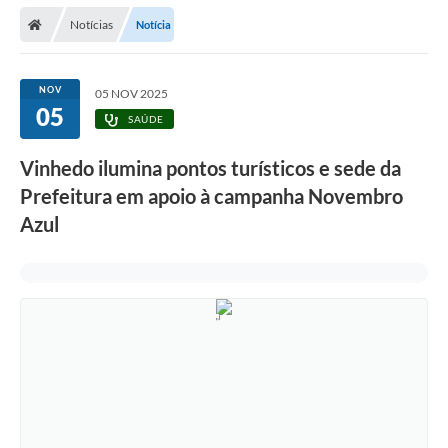
Secretarias
Notícias
Notícia
Telefones
Licitações
NOV
05 NOV 2025
05
SAÚDE
Transparência
Vinhedo ilumina pontos turísticos e sede da
Concursos e Processos Seletivos
Prefeitura em apoio à campanha Novembro
Inclusão e Acessibilidade
Azul
Tributos Online
Cidadão
Transporte Coletivo Municipal (Horários e
Itinerários)
Normas e Legislação
Diário Oficial