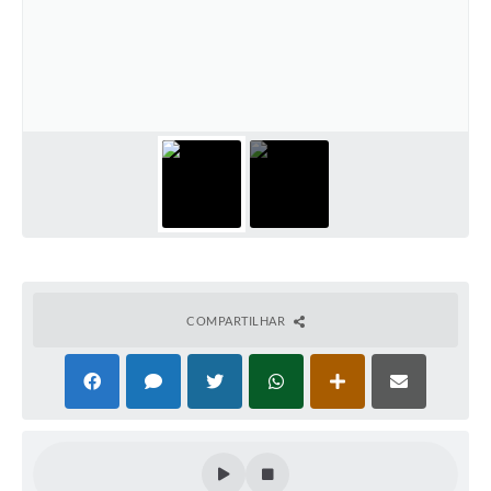
Defesa Civil
Convênios Terceiro Setor
Sistema de Protocolo
Poupatempo
Fala.BR
Listagem dos CEPs de Vinhedo
Acesso à Informação
COMPARTILHAR
Contratos
Associação dos Servidores Públicos Municipais de
Vinhedo
Audiências Públicas