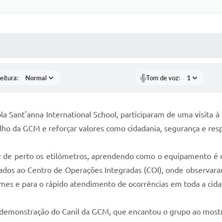
 MÍDIAS
RECEBA NOTÍCIAS
eitura:
Tom de voz:
la Sant'anna International School, participaram de uma visita 
lho da GCM e reforçar valores como cidadania, segurança e resp
 de perto os etilômetros, aprendendo como o equipamento é util
ntados ao Centro de Operações Integradas (COI), onde observa
imes e para o rápido atendimento de ocorrências em toda a cida
demonstração do Canil da GCM, que encantou o grupo ao mostrar 