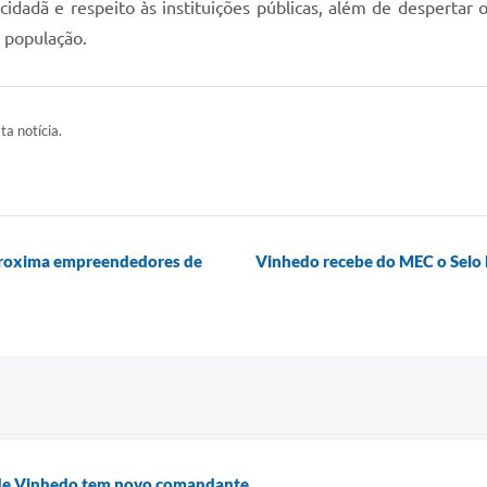
adã e respeito às instituições públicas, além de despertar o
 população.
ta notícia.
proxima empreendedores de
Vinhedo recebe do MEC o Selo 
 de Vinhedo tem novo comandante