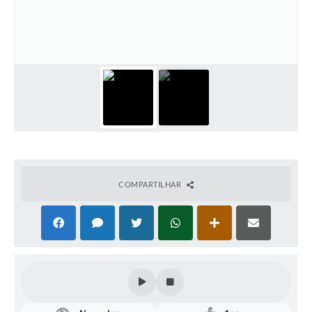
Defesa Civil
Convênios Terceiro Setor
Sistema de Protocolo
Poupatempo
Fala.BR
Listagem dos CEPs de Vinhedo
COMPARTILHAR
Acesso à Informação
Contratos
Associação dos Servidores Públicos Municipais de
Vinhedo
Audiências Públicas