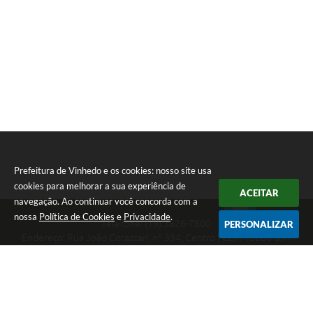
Prefeitura de Vinhedo e os cookies: nosso site usa
cookies para melhorar a sua experiência de
ACEITAR
navegação. Ao continuar você concorda com a
nossa
Política de Cookies
e
Privacidade
.
Telefone: (19) 3826-7800
PERSONALIZAR
Endereço: Rua João Corazzari, nº 394, Centro | CEP: 13280-091
Atendimento das 8 às 17 horas, de segunda a sexta-feira
CNPJ: 46.446.696/0001-85
Prefeitura de Vinhedo