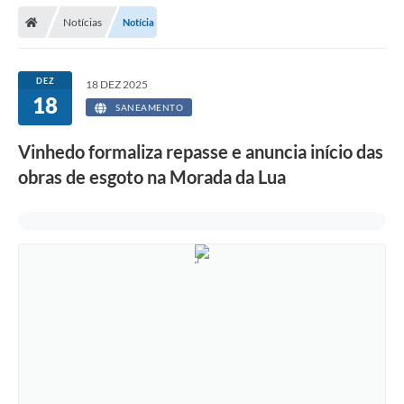
Secretarias
Notícias
Notícia
Telefones
Licitações
DEZ
18 DEZ 2025
18
SANEAMENTO
Transparência
Vinhedo formaliza repasse e anuncia início das
Concursos e Processos Seletivos
obras de esgoto na Morada da Lua
Inclusão e Acessibilidade
Tributos Online
Cidadão
Transporte Coletivo Municipal (Horários e
Itinerários)
Normas e Legislação
Diário Oficial