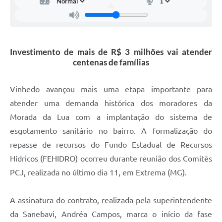
Carta de Serviços
Arquivos para Download
Galeria de Vídeos
Investimento de mais de R$ 3 milhões vai atender
centenas de famílias
Contas Públicas
Legislação
Vinhedo avançou mais uma etapa importante para
atender uma demanda histórica dos moradores da
Links Úteis
Morada da Lua com a implantação do sistema de
Serviços Online
esgotamento sanitário no bairro. A formalização do
repasse de recursos do Fundo Estadual de Recursos
Hídricos (FEHIDRO) ocorreu durante reunião dos Comitês
PCJ, realizada no último dia 11, em Extrema (MG).
A assinatura do contrato, realizada pela superintendente
da Sanebavi, Andréa Campos, marca o início da fase