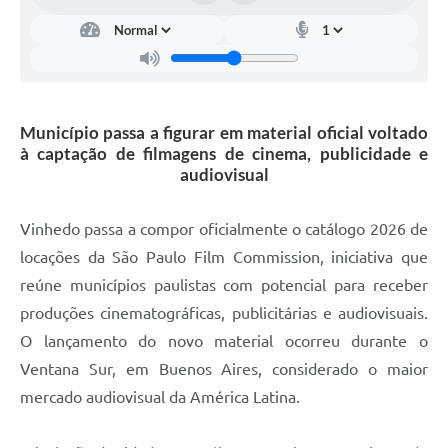
Carta de Serviços
Arquivos para Download
Galeria de Vídeos
Município passa a figurar em material oficial voltado
Contas Públicas
à captação de filmagens de cinema, publicidade e
Legislação
audiovisual
Links Úteis
Vinhedo passa a compor oficialmente o catálogo 2026 de
Serviços Online
locações da São Paulo Film Commission, iniciativa que
reúne municípios paulistas com potencial para receber
produções cinematográficas, publicitárias e audiovisuais.
O lançamento do novo material ocorreu durante o
Ventana Sur, em Buenos Aires, considerado o maior
mercado audiovisual da América Latina.