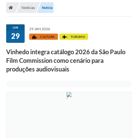
Secretarias
Notícias
Notícia
Telefones
Licitações
JAN
29 JAN 2026
29
CULTURA
TURISMO
Transparência
Vinhedo integra catálogo 2026 da São Paulo
Concursos e Processos Seletivos
Film Commission como cenário para
Inclusão e Acessibilidade
produções audiovisuais
Tributos Online
Cidadão
Transporte Coletivo Municipal (Horários e
Itinerários)
Normas e Legislação
Diário Oficial