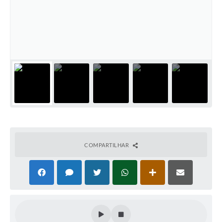
Defesa Civil
Convênios Terceiro Setor
Sistema de Protocolo
Poupatempo
Fala.BR
Listagem dos CEPs de Vinhedo
Acesso à Informação
COMPARTILHAR
Contratos
Associação dos Servidores Públicos Municipais de
Vinhedo
Audiências Públicas