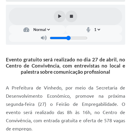
Defesa Civil
Convênios Terceiro Setor
Sistema de Protocolo
Poupatempo
Fala.BR
Evento gratuito será realizado no dia 27 de abril, no
Centro de Convivência, com entrevistas no local e
Listagem dos CEPs de Vinhedo
palestra sobre comunicação profissional
Acesso à Informação
A Prefeitura de Vinhedo, por meio da Secretaria de
Contratos
Desenvolvimento Econômico, promove na próxima
segunda-feira (27) o Feirão de Empregabilidade. O
Associação dos Servidores Públicos Municipais de
Vinhedo
evento será realizado das 8h às 16h, no Centro de
Convivência, com entrada gratuita e oferta de 578 vagas
Audiências Públicas
de emprego.