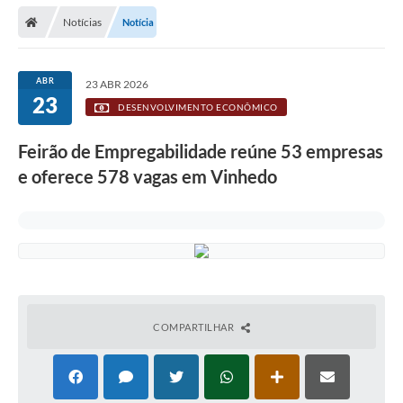
Secretarias
Notícias
Notícia
Telefones
Licitações
ABR
23 ABR 2026
23
DESENVOLVIMENTO ECONÔMICO
Transparência
Feirão de Empregabilidade reúne 53 empresas
Concursos e Processos Seletivos
e oferece 578 vagas em Vinhedo
Inclusão e Acessibilidade
Tributos Online
Cidadão
Transporte Coletivo Municipal (Horários e
Itinerários)
COMPARTILHAR
Normas e Legislação
Diário Oficial