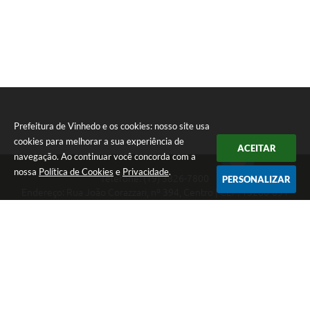
Prefeitura de Vinhedo e os cookies: nosso site usa
cookies para melhorar a sua experiência de
ACEITAR
navegação. Ao continuar você concorda com a
nossa
Política de Cookies
e
Privacidade
.
Telefone: (19) 3826-7800
PERSONALIZAR
Endereço: Rua João Corazzari, nº 394, Centro | CEP: 13280-091
Atendimento das 8 às 17 horas, de segunda a sexta-feira
CNPJ: 46.446.696/0001-85
Prefeitura de Vinhedo
Versão do Sistema:
3.5.3 - 19/06/2026
Portal atualizado em:
07/08/2026 10:54
Dados Abertos