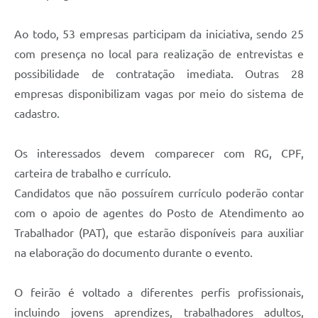
Carta de Serviços
Ao todo, 53 empresas participam da iniciativa, sendo 25
Arquivos para Download
com presença no local para realização de entrevistas e
Galeria de Vídeos
possibilidade de contratação imediata. Outras 28
Contas Públicas
empresas disponibilizam vagas por meio do sistema de
cadastro.
Legislação
Links Úteis
Os interessados devem comparecer com RG, CPF,
carteira de trabalho e currículo.
Serviços Online
Candidatos que não possuírem currículo poderão contar
com o apoio de agentes do Posto de Atendimento ao
Trabalhador (PAT), que estarão disponíveis para auxiliar
na elaboração do documento durante o evento.
O feirão é voltado a diferentes perfis profissionais,
incluindo jovens aprendizes, trabalhadores adultos,