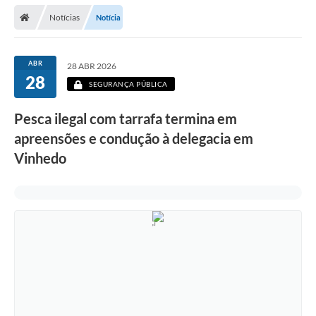
Secretarias
Notícias
Notícia
Telefones
Licitações
ABR
28 ABR 2026
28
SEGURANÇA PÚBLICA
Transparência
Pesca ilegal com tarrafa termina em
Concursos e Processos Seletivos
apreensões e condução à delegacia em
Inclusão e Acessibilidade
Vinhedo
Tributos Online
Cidadão
Transporte Coletivo Municipal (Horários e
Itinerários)
Normas e Legislação
Diário Oficial