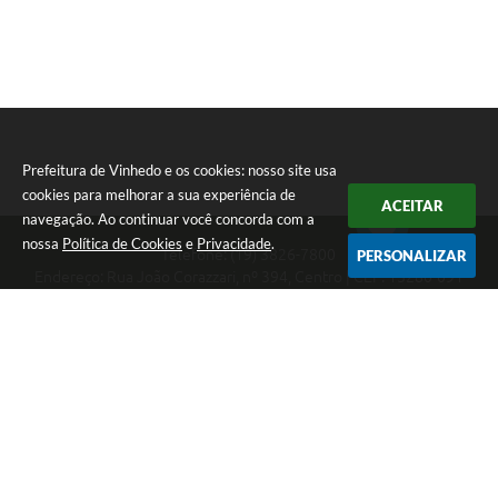
Prefeitura de Vinhedo e os cookies: nosso site usa
cookies para melhorar a sua experiência de
ACEITAR
navegação. Ao continuar você concorda com a
nossa
Política de Cookies
e
Privacidade
.
Telefone: (19) 3826-7800
PERSONALIZAR
Endereço: Rua João Corazzari, nº 394, Centro | CEP: 13280-091
Atendimento das 8 às 17 horas, de segunda a sexta-feira
CNPJ: 46.446.696/0001-85
Prefeitura de Vinhedo
Versão do Sistema:
3.5.3 - 19/06/2026
Portal atualizado em:
07/08/2026 17:17
Dados Abertos