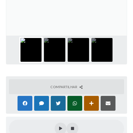
Defesa Civil
Convênios Terceiro Setor
Sistema de Protocolo
Poupatempo
Fala.BR
Listagem dos CEPs de Vinhedo
Acesso à Informação
COMPARTILHAR
Contratos
Associação dos Servidores Públicos Municipais de
Vinhedo
Audiências Públicas