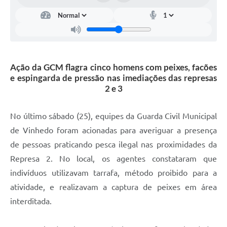
Carta de Serviços
Arquivos para Download
Galeria de Vídeos
Ação da GCM flagra cinco homens com peixes, facões
Contas Públicas
e espingarda de pressão nas imediações das represas
Legislação
2 e 3
Links Úteis
No último sábado (25), equipes da Guarda Civil Municipal
Serviços Online
de Vinhedo foram acionadas para averiguar a presença
de pessoas praticando pesca ilegal nas proximidades da
Represa 2. No local, os agentes constataram que
indivíduos utilizavam tarrafa, método proibido para a
atividade, e realizavam a captura de peixes em área
interditada.