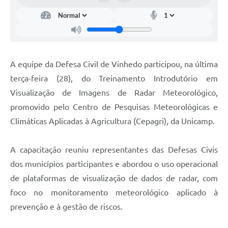
Carta de Serviços
Arquivos para Download
Galeria de Vídeos
A equipe da Defesa Civil de Vinhedo participou, na última
Contas Públicas
terça-feira (28), do Treinamento Introdutório em
Legislação
Visualização de Imagens de Radar Meteorológico,
promovido pelo Centro de Pesquisas Meteorológicas e
Links Úteis
Climáticas Aplicadas à Agricultura (Cepagri), da Unicamp.
Serviços Online
A capacitação reuniu representantes das Defesas Civis
dos municípios participantes e abordou o uso operacional
de plataformas de visualização de dados de radar, com
foco no monitoramento meteorológico aplicado à
prevenção e à gestão de riscos.