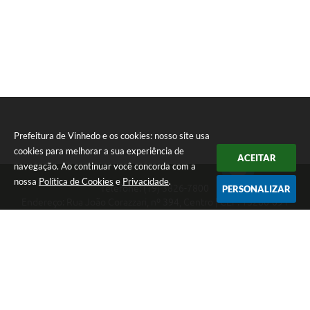
Prefeitura de Vinhedo e os cookies: nosso site usa
cookies para melhorar a sua experiência de
ACEITAR
navegação. Ao continuar você concorda com a
nossa
Política de Cookies
e
Privacidade
.
Telefone: (19) 3826-7800
PERSONALIZAR
Endereço: Rua João Corazzari, nº 394, Centro | CEP: 13280-091
Atendimento das 8 às 17 horas, de segunda a sexta-feira
CNPJ: 46.446.696/0001-85
Prefeitura de Vinhedo
Versão do Sistema:
3.5.3 - 19/06/2026
Portal atualizado em:
07/08/2026 09:13
Dados Abertos