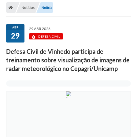
Secretarias
Notícias
Notícia
Telefones
Licitações
ABR
29 ABR 2026
29
DEFESA CIVIL
Transparência
Defesa Civil de Vinhedo participa de
Concursos e Processos Seletivos
treinamento sobre visualização de imagens de
Inclusão e Acessibilidade
radar meteorológico no Cepagri/Unicamp
Tributos Online
Cidadão
Transporte Coletivo Municipal (Horários e
Itinerários)
Normas e Legislação
Diário Oficial