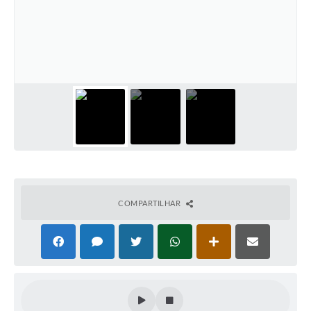
Defesa Civil
Convênios Terceiro Setor
Sistema de Protocolo
Poupatempo
Fala.BR
Listagem dos CEPs de Vinhedo
Acesso à Informação
COMPARTILHAR
Contratos
Associação dos Servidores Públicos Municipais de
Vinhedo
Audiências Públicas