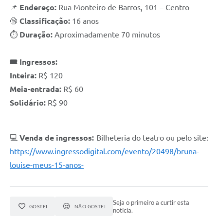
📌
Endereço:
Rua Monteiro de Barros, 101 – Centro
🔞
Classificação:
16 anos
⏱️
Duração:
Aproximadamente 70 minutos
🎟️ Ingressos:
Inteira:
R$ 120
Meia-entrada:
R$ 60
Solidário:
R$ 90
💻
Venda de ingressos:
Bilheteria do teatro ou pelo site:
https://www.ingressodigital.com/evento/20498/bruna-
louise-meus-15-anos-
Seja o primeiro a curtir esta
GOSTEI
NÃO GOSTEI
notícia.