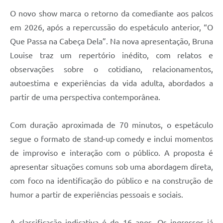
Carta de Serviços
O novo show marca o retorno da comediante aos palcos
Arquivos para Download
em 2026, após a repercussão do espetáculo anterior, “O
Que Passa na Cabeça Dela”. Na nova apresentação, Bruna
Galeria de Vídeos
Louise traz um repertório inédito, com relatos e
Contas Públicas
observações sobre o cotidiano, relacionamentos,
autoestima e experiências da vida adulta, abordados a
Legislação
partir de uma perspectiva contemporânea.
Links Úteis
Com duração aproximada de 70 minutos, o espetáculo
Serviços Online
segue o formato de stand-up comedy e inclui momentos
de improviso e interação com o público. A proposta é
apresentar situações comuns sob uma abordagem direta,
com foco na identificação do público e na construção de
humor a partir de experiências pessoais e sociais.
A classificação indicativa é de 16 anos. Os ingressos já