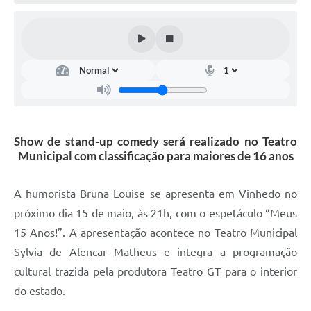
Defesa Civil
Convênios Terceiro Setor
Sistema de Protocolo
Poupatempo
Fala.BR
Show de stand-up comedy será realizado no Teatro
Municipal com classificação para maiores de 16 anos
Listagem dos CEPs de Vinhedo
Acesso à Informação
A humorista Bruna Louise se apresenta em Vinhedo no
próximo dia 15 de maio, às 21h, com o espetáculo “Meus
Contratos
15 Anos!”. A apresentação acontece no Teatro Municipal
Associação dos Servidores Públicos Municipais de
Sylvia de Alencar Matheus e integra a programação
Vinhedo
cultural trazida pela produtora Teatro GT para o interior
Audiências Públicas
do estado.