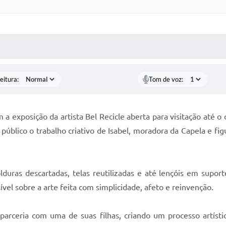
 MÍDIAS
RECEBA NOTÍCIAS
eitura:
Tom de voz:
 exposição da artista Bel Recicle aberta para visitação até o 
público o trabalho criativo de Isabel, moradora da Capela e fi
duras descartadas, telas reutilizadas e até lençóis em supor
vel sobre a arte feita com simplicidade, afeto e reinvenção.
rceria com uma de suas filhas, criando um processo artístico