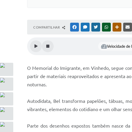
COMPARTILHAR
FACEBOOK
MESSENGER
TWITTER
WHATSAPP
OUTRAS
Velocidade de l
O Memorial do Imigrante, em Vinhedo, segue com a
partir de materiais reaproveitados e apresenta ao 
noturnas.
Autodidata, Bel transforma papelões, tábuas, mol
vibrantes, elementos do cotidiano e um olhar sensí
Parte dos desenhos expostos também nasce da pa