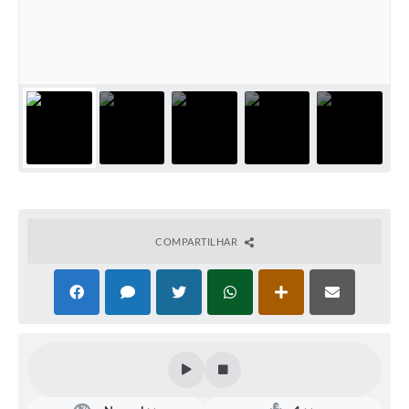
Defesa Civil
Convênios Terceiro Setor
Sistema de Protocolo
Poupatempo
Fala.BR
Listagem dos CEPs de Vinhedo
COMPARTILHAR
Acesso à Informação
Contratos
Associação dos Servidores Públicos Municipais de
Vinhedo
Audiências Públicas