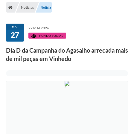
Secretarias
Notícias
Notícia
Telefones
Licitações
MAI
27 MAI 2026
27
FUNDO SOCIAL
Transparência
Dia D da Campanha do Agasalho arrecada mais
Concursos e Processos Seletivos
de mil peças em Vinhedo
Inclusão e Acessibilidade
Tributos Online
Cidadão
Transporte Coletivo Municipal (Horários e
Itinerários)
Normas e Legislação
Diário Oficial