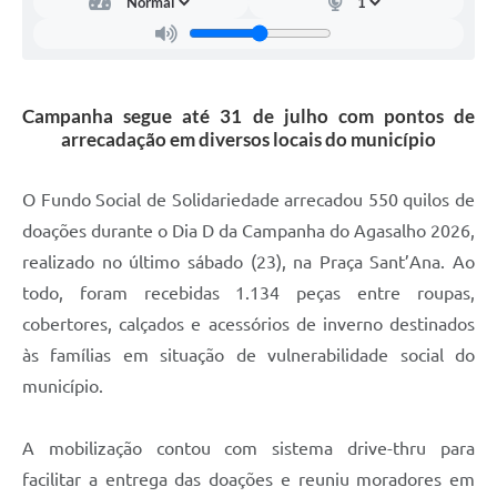
Carta de Serviços
Arquivos para Download
Galeria de Vídeos
Campanha segue até 31 de julho com pontos de
arrecadação em diversos locais do município
Contas Públicas
Legislação
O Fundo Social de Solidariedade arrecadou 550 quilos de
doações durante o Dia D da Campanha do Agasalho 2026,
Links Úteis
realizado no último sábado (23), na Praça Sant’Ana. Ao
Serviços Online
todo, foram recebidas 1.134 peças entre roupas,
cobertores, calçados e acessórios de inverno destinados
às famílias em situação de vulnerabilidade social do
município.
A mobilização contou com sistema drive-thru para
facilitar a entrega das doações e reuniu moradores em