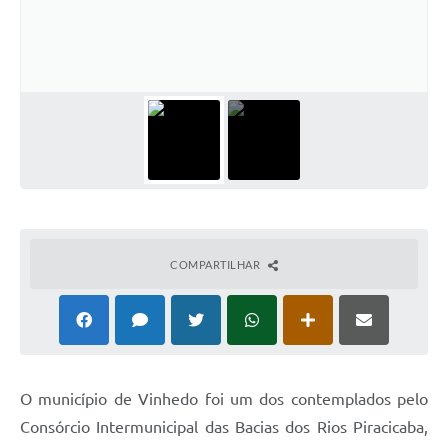
Defesa Civil
Convênios Terceiro Setor
Sistema de Protocolo
Poupatempo
Fala.BR
Listagem dos CEPs de Vinhedo
COMPARTILHAR
Acesso à Informação
Contratos
Associação dos Servidores Públicos Municipais de
Vinhedo
O município de Vinhedo foi um dos contemplados pelo
Audiências Públicas
Consórcio Intermunicipal das Bacias dos Rios Piracicaba,