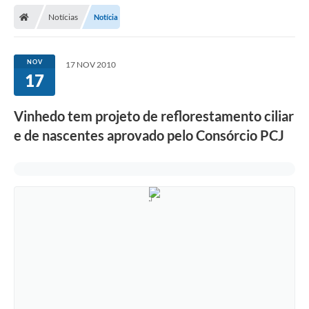
Secretarias
Notícias
Notícia
Telefones
Licitações
NOV
17 NOV 2010
17
Transparência
Vinhedo tem projeto de reflorestamento ciliar
Concursos e Processos Seletivos
e de nascentes aprovado pelo Consórcio PCJ
Inclusão e Acessibilidade
Tributos Online
Cidadão
Transporte Coletivo Municipal (Horários e
Itinerários)
Normas e Legislação
Diário Oficial