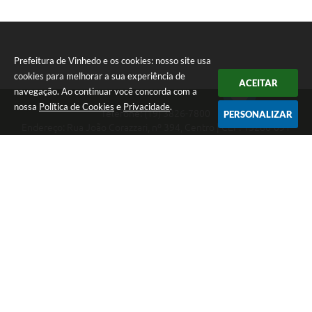
Prefeitura de Vinhedo e os cookies: nosso site usa
cookies para melhorar a sua experiência de
ACEITAR
navegação. Ao continuar você concorda com a
nossa
Política de Cookies
e
Privacidade
.
Telefone: (19) 3826-7800
PERSONALIZAR
Endereço: Rua João Corazzari, nº 394, Centro | CEP: 13280-091
Atendimento das 8 às 17 horas, de segunda a sexta-feira
CNPJ: 46.446.696/0001-85
Prefeitura de Vinhedo
Versão do Sistema:
3.5.3 - 19/06/2026
Portal atualizado em:
07/08/2026 17:17
Dados Abertos
Copyright Instar - 2006-2026. Todos os direitos reservados -
Instar Tecnologia