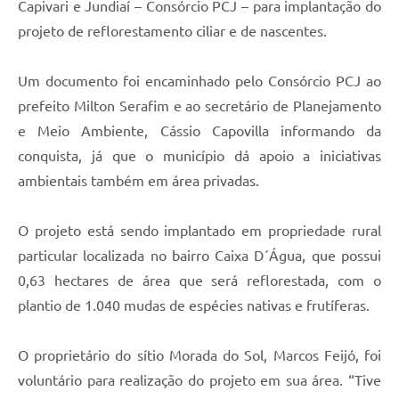
Capivari e Jundiaí – Consórcio PCJ – para implantação do
Carta de Serviços
projeto de reflorestamento ciliar e de nascentes.
Arquivos para Download
Galeria de Vídeos
Um documento foi encaminhado pelo Consórcio PCJ ao
prefeito Milton Serafim e ao secretário de Planejamento
Contas Públicas
e Meio Ambiente, Cássio Capovilla informando da
Legislação
conquista, já que o município dá apoio a iniciativas
ambientais também em área privadas.
Links Úteis
Serviços Online
O projeto está sendo implantado em propriedade rural
particular localizada no bairro Caixa D´Água, que possui
0,63 hectares de área que será reflorestada, com o
plantio de 1.040 mudas de espécies nativas e frutíferas.
O proprietário do sítio Morada do Sol, Marcos Feijó, foi
voluntário para realização do projeto em sua área. “Tive