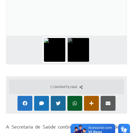
Defesa Civil
Convênios Terceiro Setor
Sistema de Protocolo
Poupatempo
Fala.BR
Listagem dos CEPs de Vinhedo
Acesso à Informação
COMPARTILHAR
Contratos
Associação dos Servidores Públicos Municipais de
Vinhedo
Audiências Públicas
A Secretaria de Saúde continua com a implantação do