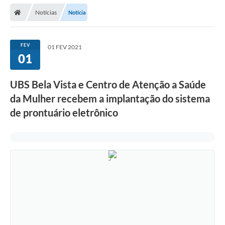
Secretarias
Notícias
Notícia
Telefones
Licitações
FEV
01 FEV 2021
01
Transparência
UBS Bela Vista e Centro de Atenção a Saúde
Concursos e Processos Seletivos
da Mulher recebem a implantação do sistema
Inclusão e Acessibilidade
de prontuário eletrônico
Tributos Online
Cidadão
Transporte Coletivo Municipal (Horários e
Itinerários)
Normas e Legislação
Diário Oficial