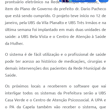
prontuário eletrônico na Rede Municipal de Saúde, um
Carta de Serviços
item do Plano de Governo do prefeito dr. Dario Pacheco
Arquivos para Download
que está sendo cumprido. O projeto teve início no 12 de
Galeria de Vídeos
janeiro, pela UBS da Vila Planalto e UBS Três Irmãos e na
última semana foi implantado em mais duas unidades de
Contas Públicas
saúde: a UBS Bela Vista e o Centro de Atenção à Saúde
Legislação
da Mulher.
Links Úteis
O sistema é de fácil utilização e o profissional de saúde
pode ter acesso ao histórico de medicações, cirurgias e
Serviços Online
demais intervenções dos pacientes da Rede Municipal de
Saúde.
Os próximos locais a receberem o software que vai
interligar todos os sistemas da Prefeitura serão a UBS
Casa Verde e o Centro de Atenção Psicossocial. A UPA e
o PA da Capela também vão receber o sistema, que