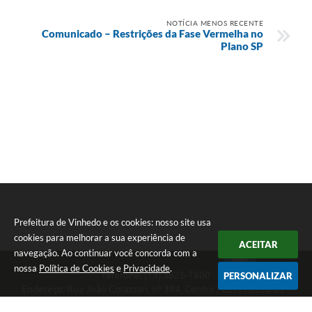
NOTÍCIA MENOS RECENTE
Comunicado – Restrições da Fase Vermelha no
Plano SP
Prefeitura de Vinhedo e os cookies: nosso site usa
cookies para melhorar a sua experiência de
ACEITAR
navegação. Ao continuar você concorda com a
nossa
Política de Cookies
e
Privacidade
.
Telefone: (19) 3826-7800
PERSONALIZAR
Endereço: Rua João Corazzari, nº 394, Centro | CEP: 13280-091
Atendimento das 8 às 17 horas, de segunda a sexta-feira