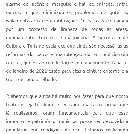
Carta de Serviços
alarme de incêndio, marquise e hall de entrada, entre
outros, o que minimizou os problemas de goteiras,
Arquivos para Download
isolamento acústico e infiltrações. O teatro passou ainda
Galeria de Vídeos
por um processo de limpeza de todas as áreas,
equipamentos técnicos e maquinaria. A Secretaria de
Contas Públicas
Cultura e Turismo esclarece que ainda são necessárias as
Legislação
reformas do palco e manutenção do ar condicionado
central, que estão com licitações em andamento. A partir
Links Úteis
de janeiro de 2022 estão previstas a pintura externa e a
Serviços Online
troca de todo o telhado.
“Sabemos que ainda há muito por fazer para que nosso
teatro esteja totalmente renovado, mas as reformas que
já realizamos foram fundamentais para que esse
importante patrimônio municipal possa ser devolvido à
população em condições de uso. Estamos realizando