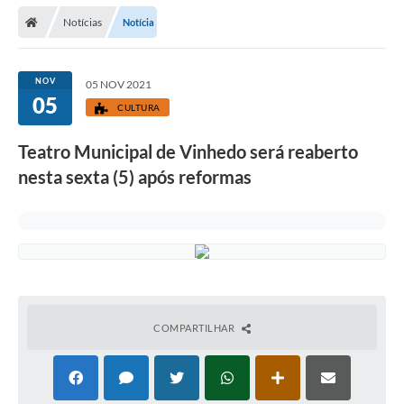
Secretarias
Notícias
Notícia
Telefones
Licitações
NOV
05 NOV 2021
05
CULTURA
Transparência
Teatro Municipal de Vinhedo será reaberto
Concursos e Processos Seletivos
nesta sexta (5) após reformas
Inclusão e Acessibilidade
Tributos Online
Cidadão
Transporte Coletivo Municipal (Horários e
Itinerários)
COMPARTILHAR
Normas e Legislação
Diário Oficial