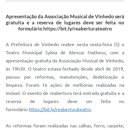
Defesa Civil
Apresentação da Associação Musical de Vinhedo será
Convênios Terceiro Setor
gratuita e a reserva de lugares deve ser feita no
formulário https://bit.ly/reaberturateatro
Sistema de Protocolo
Poupatempo
A Prefeitura de Vinhedo reabre nesta sexta-feira (5) o
Teatro Municipal Sylvia de Alencar Matheus, com a
Fala.BR
apresentação gratuita da Associação Musical de Vinhedo,
Listagem dos CEPs de Vinhedo
às 19h30. O teatro estava fechado desde abril de 2019,
passou por reformas, manutenções, dedetização e
Acesso à Informação
limpeza. Foram 16 ações de melhorias realizadas na
Contratos
imóvel. O evento de reabertura terá entrada gratuita e a
reserva de lugares deve ser feita no
Associação dos Servidores Públicos Municipais de
Vinhedo
formulário
https://bit.ly/reaberturateatro
.
Audiências Públicas
As reformas foram realizadas nas calhas, forro, carpete,