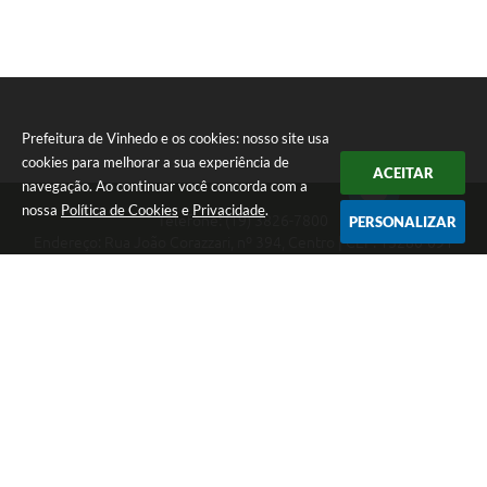
Prefeitura de Vinhedo e os cookies: nosso site usa
cookies para melhorar a sua experiência de
ACEITAR
navegação. Ao continuar você concorda com a
nossa
Política de Cookies
e
Privacidade
.
Telefone: (19) 3826-7800
PERSONALIZAR
Endereço: Rua João Corazzari, nº 394, Centro | CEP: 13280-091
Atendimento das 8 às 17 horas, de segunda a sexta-feira
CNPJ: 46.446.696/0001-85
Prefeitura de Vinhedo
Versão do Sistema:
3.5.3 - 19/06/2026
Portal atualizado em:
05/08/2026 17:31
Dados Abertos
Copyright Instar - 2006-2026. Todos os direitos reservados -