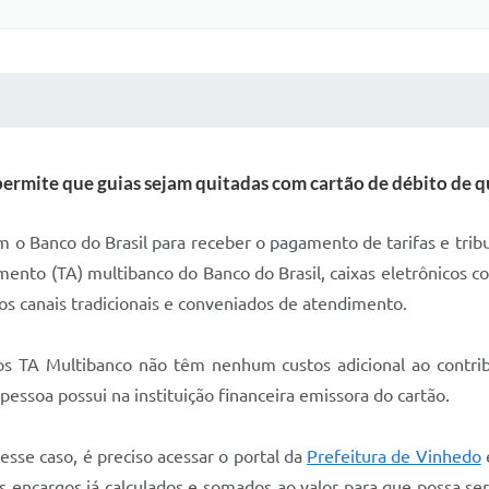
 MÍDIAS
RECEBA NOTÍCIAS
ermite que guias sejam quitadas com cartão de débito de qu
 o Banco do Brasil para receber o pagamento de tarifas e trib
imento (TA) multibanco do Banco do Brasil, caixas eletrônicos c
dos canais tradicionais e conveniados de atendimento.
cos TA Multibanco não têm nenhum custos adicional ao contr
 pessoa possui na instituição financeira emissora do cartão.
esse caso, é preciso acessar o portal da
Prefeitura de Vinhedo
s encargos já calculados e somados ao valor para que possa se