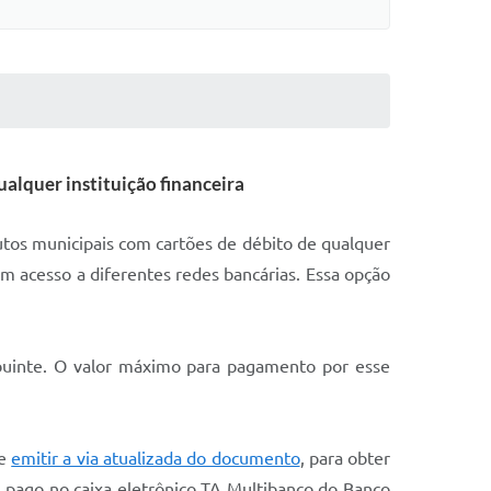
alquer instituição financeira
utos municipais com cartões de débito de qualquer
om acesso a diferentes redes bancárias. Essa opção
ibuinte. O valor máximo para pagamento por esse
e
emitir a via atualizada do documento
, para obter
r pago no caixa eletrônico TA Multibanco do Banco