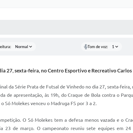
 MÍDIAS
RECEBA NOTÍCIAS
eitura:
Tom de voz:
ia 27, sexta-feira, no Centro Esportivo e Recreativo Carlos 
al da Série Prata de Futsal de Vinhedo no dia 27, sexta-feira, 
ida de apresentação, às 19h, do Craque de Bola contra o Parq
e o Só Molekes venceu o Madruga FS por 3 a 2.
mpetição. O Só Molekes tem a defesa menos vazada e o Craq
a 23 de março. O campeonato reuniu sete equipes em 24 jo