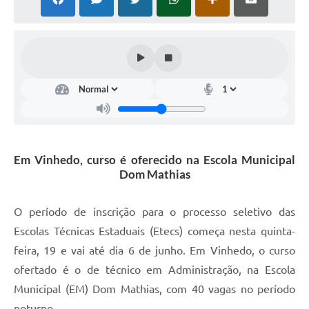
Defesa Civil
Convênios Terceiro Setor
Sistema de Protocolo
Poupatempo
Fala.BR
Em Vinhedo, curso é oferecido na Escola Municipal
Listagem dos CEPs de Vinhedo
Dom Mathias
Acesso à Informação
O período de inscrição para o processo seletivo das
Contratos
Escolas Técnicas Estaduais (Etecs) começa nesta quinta-
Associação dos Servidores Públicos Municipais de
feira, 19 e vai até dia 6 de junho. Em Vinhedo, o curso
Vinhedo
ofertado é o de técnico em Administração, na Escola
Audiências Públicas
Municipal (EM) Dom Mathias, com 40 vagas no período
noturno.