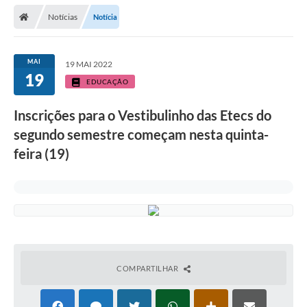
Secretarias
Notícias
Notícia
Telefones
Licitações
MAI
19 MAI 2022
19
EDUCAÇÃO
Transparência
Inscrições para o Vestibulinho das Etecs do
Concursos e Processos Seletivos
segundo semestre começam nesta quinta-
Inclusão e Acessibilidade
feira (19)
Tributos Online
Cidadão
Transporte Coletivo Municipal (Horários e
Itinerários)
COMPARTILHAR
Normas e Legislação
Diário Oficial