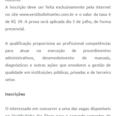
Carta de Serviços
A inscrição deve ser feita exclusivamente pela internet
Arquivos para Download
no site www.vestibulinhoetec.com.br e o valor da taxa é
de R$ 39. A prova será aplicada dia 3 de julho, de forma
Galeria de Vídeos
presencial.
Contas Públicas
A qualificação proporciona ao profissional competências
Legislação
para atuar na execução de procedimentos
Links Úteis
administrativos, desenvolvimento de manuais,
diagnósticos e outras ações que envolvem a gestão de
Serviços Online
qualidade em instituições públicas, privadas e de terceiro
setor.
Inscrições
O interessado em concorrer a uma das vagas disponíveis
no Vestibulinho das Etecs para o segundo semestre de