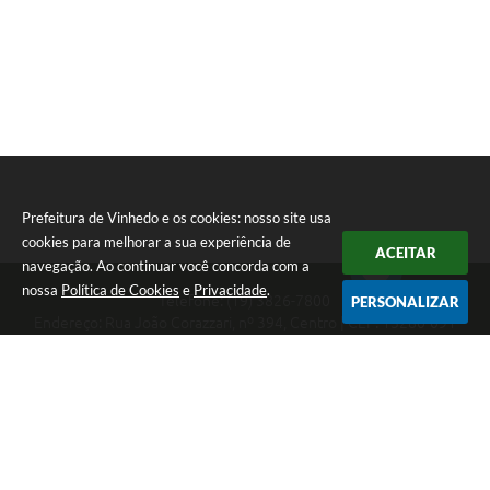
Prefeitura de Vinhedo e os cookies: nosso site usa
cookies para melhorar a sua experiência de
ACEITAR
navegação. Ao continuar você concorda com a
nossa
Política de Cookies
e
Privacidade
.
Telefone: (19) 3826-7800
PERSONALIZAR
Endereço: Rua João Corazzari, nº 394, Centro | CEP: 13280-091
Atendimento das 8 às 17 horas, de segunda a sexta-feira
CNPJ: 46.446.696/0001-85
Prefeitura de Vinhedo
Versão do Sistema:
3.5.3 - 19/06/2026
Portal atualizado em:
07/08/2026 17:17
Dados Abertos