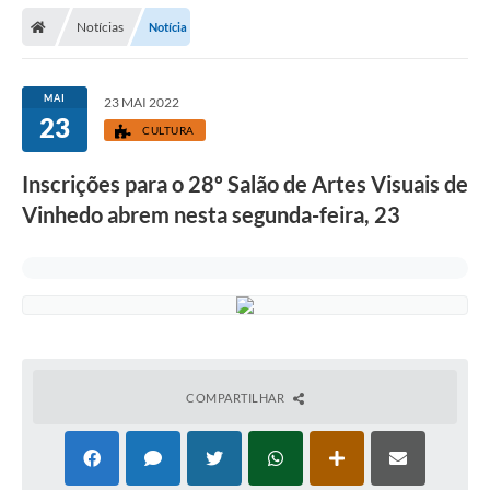
Secretarias
Notícias
Notícia
Telefones
Licitações
MAI
23 MAI 2022
23
CULTURA
Transparência
Inscrições para o 28º Salão de Artes Visuais de
Concursos e Processos Seletivos
Vinhedo abrem nesta segunda-feira, 23
Inclusão e Acessibilidade
Tributos Online
Cidadão
Transporte Coletivo Municipal (Horários e
Itinerários)
COMPARTILHAR
Normas e Legislação
Diário Oficial