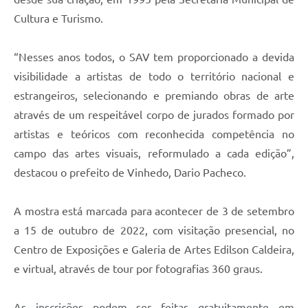
Carta de Serviços
Cultura e Turismo.
Arquivos para Download
“Nesses anos todos, o SAV tem proporcionado a devida
Galeria de Vídeos
visibilidade a artistas de todo o território nacional e
Contas Públicas
estrangeiros, selecionando e premiando obras de arte
através de um respeitável corpo de jurados formado por
Legislação
artistas e teóricos com reconhecida competência no
Links Úteis
campo das artes visuais, reformulado a cada edição”,
destacou o prefeito de Vinhedo, Dario Pacheco.
Serviços Online
A mostra está marcada para acontecer de 3 de setembro
a 15 de outubro de 2022, com visitação presencial, no
Centro de Exposições e Galeria de Artes Edilson Caldeira,
e virtual, através de tour por fotografias 360 graus.
As inscrições podem ser feitas gratuitamente em