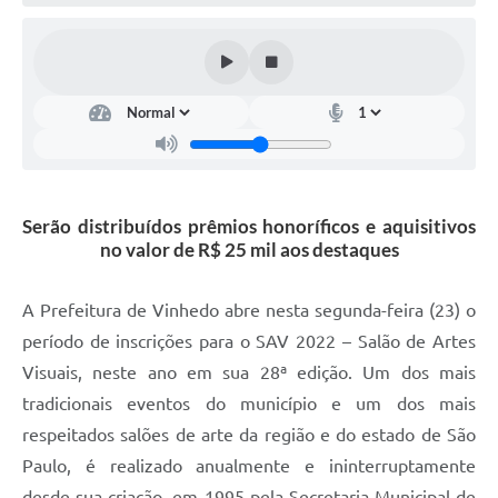
Defesa Civil
Convênios Terceiro Setor
Sistema de Protocolo
Poupatempo
Fala.BR
Serão distribuídos prêmios honoríficos e aquisitivos
no valor de R$ 25 mil aos destaques
Listagem dos CEPs de Vinhedo
Acesso à Informação
A Prefeitura de Vinhedo abre nesta segunda-feira (23) o
período de inscrições para o SAV 2022 – Salão de Artes
Contratos
Visuais, neste ano em sua 28ª edição. Um dos mais
Associação dos Servidores Públicos Municipais de
tradicionais eventos do município e um dos mais
Vinhedo
respeitados salões de arte da região e do estado de São
Audiências Públicas
Paulo, é realizado anualmente e ininterruptamente
desde sua criação, em 1995 pela Secretaria Municipal de