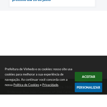
Prefeitura de Vinhedo e os cookies: nosso site usa
cookies para melhorar a sua experiência de
ACEITAR
navegação. Ao continuar você concorda com a
nossa
Política de Cookies
e
Privacidade
.
Telefone: (19) 3826-7800
PERSONALIZAR
Endereço: Rua João Corazzari, nº 394, Centro | CEP: 13280-091
Atendimento das 8 às 17 horas, de segunda a sexta-feira
CNPJ: 46.446.696/0001-85
Prefeitura de Vinhedo