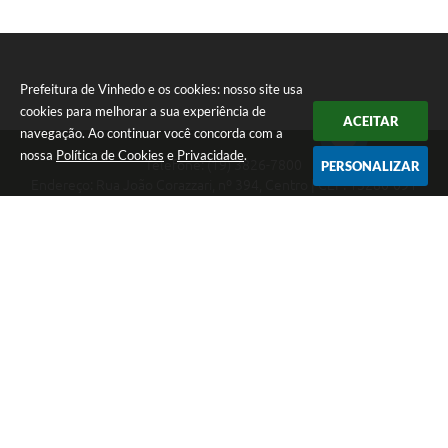
Prefeitura de Vinhedo e os cookies: nosso site usa
cookies para melhorar a sua experiência de
ACEITAR
navegação. Ao continuar você concorda com a
nossa
Política de Cookies
e
Privacidade
.
Telefone: (19) 3826-7800
PERSONALIZAR
Endereço: Rua João Corazzari, nº 394, Centro | CEP: 13280-091
Atendimento das 8 às 17 horas, de segunda a sexta-feira
CNPJ: 46.446.696/0001-85
Prefeitura de Vinhedo
Versão do Sistema:
3.5.3 - 19/06/2026
Portal atualizado em:
07/08/2026 17:17
Dados Abertos
Copyright Instar - 2006-2026. Todos os direitos reservados -
Instar Tecnologia