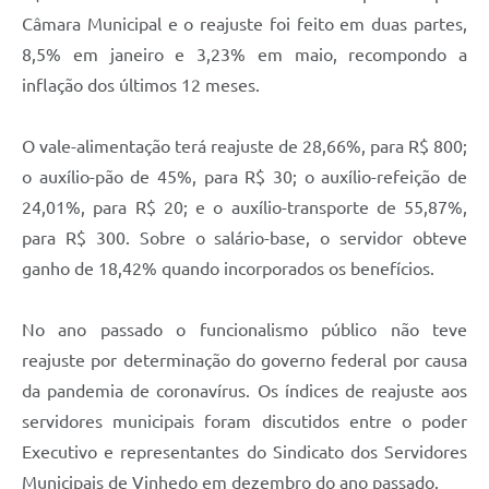
Carta de Serviços
Câmara Municipal e o reajuste foi feito em duas partes,
Arquivos para Download
8,5% em janeiro e 3,23% em maio, recompondo a
inflação dos últimos 12 meses.
Galeria de Vídeos
Contas Públicas
O vale-alimentação terá reajuste de 28,66%, para R$ 800;
o auxílio-pão de 45%, para R$ 30; o auxílio-refeição de
Legislação
24,01%, para R$ 20; e o auxílio-transporte de 55,87%,
Links Úteis
para R$ 300. Sobre o salário-base, o servidor obteve
ganho de 18,42% quando incorporados os benefícios.
Serviços Online
No ano passado o funcionalismo público não teve
reajuste por determinação do governo federal por causa
da pandemia de coronavírus. Os índices de reajuste aos
servidores municipais foram discutidos entre o poder
Executivo e representantes do Sindicato dos Servidores
Municipais de Vinhedo em dezembro do ano passado.