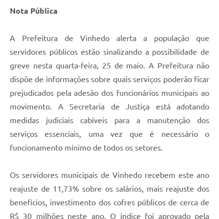
Nota Pública
Defesa Civil
Convênios Terceiro Setor
A Prefeitura de Vinhedo alerta a população que
servidores públicos estão sinalizando a possibilidade de
Sistema de Protocolo
greve nesta quarta-feira, 25 de maio. A Prefeitura não
Poupatempo
dispõe de informações sobre quais serviços poderão ficar
prejudicados pela adesão dos funcionários municipais ao
Fala.BR
movimento. A Secretaria de Justiça está adotando
Listagem dos CEPs de Vinhedo
medidas judiciais cabíveis para a manutenção dos
serviços essenciais, uma vez que é necessário o
Acesso à Informação
funcionamento mínimo de todos os setores.
Contratos
Associação dos Servidores Públicos Municipais de
Os servidores municipais de Vinhedo recebem este ano
Vinhedo
reajuste de 11,73% sobre os salários, mais reajuste dos
benefícios, investimento dos cofres públicos de cerca de
Audiências Públicas
R$ 30 milhões neste ano. O índice foi aprovado pela