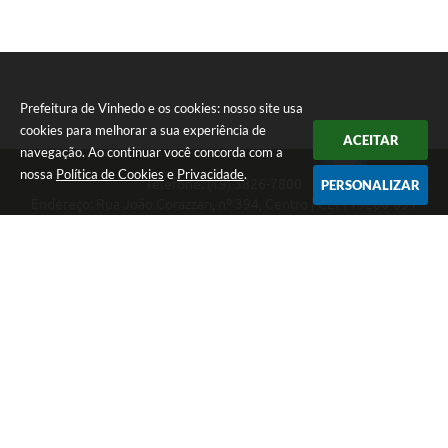
Prefeitura de Vinhedo e os cookies: nosso site usa
cookies para melhorar a sua experiência de
ACEITAR
navegação. Ao continuar você concorda com a
nossa
Política de Cookies
e
Privacidade
.
Telefone: (19) 3826-7800
PERSONALIZAR
Endereço: Rua João Corazzari, nº 394, Centro | CEP: 13280-091
Atendimento das 8 às 17 horas, de segunda a sexta-feira
CNPJ: 46.446.696/0001-85
Prefeitura de Vinhedo
Versão do Sistema:
3.5.3 - 19/06/2026
Portal atualizado em:
07/08/2026 17:17
Dados Abertos
Copyright Instar - 2006-2026. Todos os direitos reservados -
Instar Tecnologia