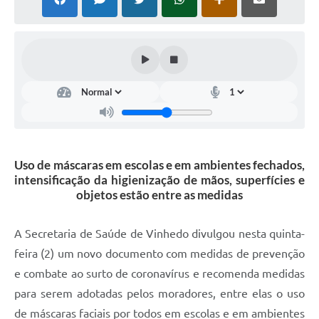
Defesa Civil
Convênios Terceiro Setor
Sistema de Protocolo
Poupatempo
Fala.BR
Uso de máscaras em escolas e em ambientes fechados,
Listagem dos CEPs de Vinhedo
intensificação da higienização de mãos, superfícies e
objetos estão entre as medidas
Acesso à Informação
Contratos
A Secretaria de Saúde de Vinhedo divulgou nesta quinta-
feira (2) um novo documento com medidas de prevenção
Associação dos Servidores Públicos Municipais de
Vinhedo
e combate ao surto de coronavírus e recomenda medidas
para serem adotadas pelos moradores, entre elas o uso
Audiências Públicas
de máscaras faciais por todos em escolas e em ambientes