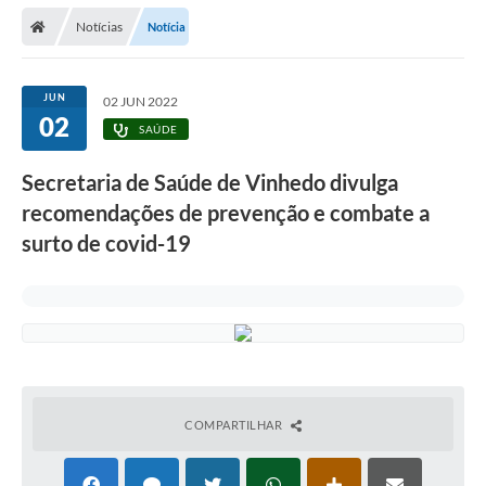
Secretarias
Notícias
Notícia
Telefones
Licitações
JUN
02 JUN 2022
02
SAÚDE
Transparência
Secretaria de Saúde de Vinhedo divulga
Concursos e Processos Seletivos
recomendações de prevenção e combate a
Inclusão e Acessibilidade
surto de covid-19
Tributos Online
Cidadão
Transporte Coletivo Municipal (Horários e
Itinerários)
COMPARTILHAR
Normas e Legislação
Diário Oficial