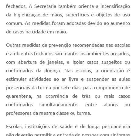
Carta de Serviços
fechados. A Secretaria também orienta a intensificação
da higienização de mãos, superfícies e objetos de uso
Arquivos para Download
comum. As medidas foram adotadas devido ao aumento
Galeria de Vídeos
de casos na cidade em maio.
Contas Públicas
Outras medidas de prevenção recomendadas nas escolas
Legislação
e ambientes fechados são manter os ambientes arejados,
com abertura de janelas, e isolar casos suspeitos ou
Links Úteis
confirmados da doença. Nas escolas, a orientação é
Serviços Online
estimular atividades ao ar livre e suspender as aulas
presenciais da turma por sete dias, para cumprimento de
quarentena, na ocorrência de três ou mais casos
confirmados simultaneamente, entre alunos ou
professores da mesma classe ou turma.
Escolas, instituições de saúde e de longa permanência
não deverão permitir a entrada de pessoas com sintomas