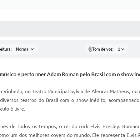
 MÍDIAS
RECEBA NOTÍCIAS
eitura:
Tom de voz:
 músico e performer Adam Roman pelo Brasil com o show iné
 Vinhedo, no Teatro Municipal Sylvia de Alencar Matheus, no d
versos teatros do Brasil com o show inédito, acompanhado p
ulo é livre.
ones de todos os tempos, o rei do rock Elvis Presley. Rom
como um dos melhores covers do mundo. Ele representa Elvis P