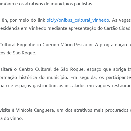
mônio e os atrativos de municípios paulistas.
s 8h, por meio do link
bit.ly/onibus_cultural_vinhedo
. As vaga
r residência em Vinhedo mediante apresentação do Cartão Cidadã
ultural Engenheiro Guerino Mário Pescarini. A programação fo
icos de São Roque.
sitará o Centro Cultural de São Roque, espaço que abriga tr
rmação histórica do município. Em seguida, os participante
esanato e espaços gastronômicos instalados em vagões restaur
sita à Vinícola Canguera, um dos atrativos mais procurados d
ra do vinho.