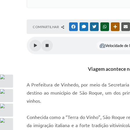
COMPARTILHAR
FACEBOOK
MESSENGER
TWITTER
WHATSAPP
OUTRAS
Velocidade de l
Viagem acontece no
A Prefeitura de Vinhedo, por meio da Secretaria
destino ao município de São Roque, um dos princ
vinhos.
Conhecida como a “Terra do Vinho”, São Roque reú
da imigração italiana e a forte tradição vitiviníc