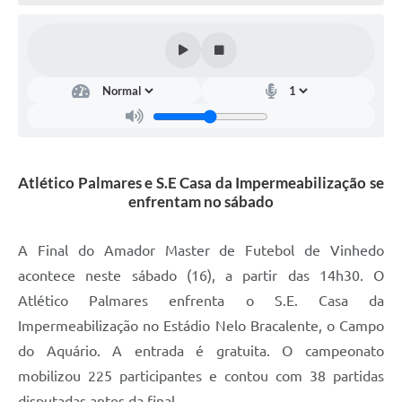
Defesa Civil
Convênios Terceiro Setor
Sistema de Protocolo
Poupatempo
Fala.BR
Atlético Palmares e S.E Casa da Impermeabilização se
enfrentam no sábado
Listagem dos CEPs de Vinhedo
Acesso à Informação
A Final do Amador Master de Futebol de Vinhedo
acontece neste sábado (16), a partir das 14h30. O
Contratos
Atlético Palmares enfrenta o S.E. Casa da
Associação dos Servidores Públicos Municipais de
Impermeabilização no Estádio Nelo Bracalente, o Campo
Vinhedo
do Aquário. A entrada é gratuita. O campeonato
Audiências Públicas
mobilizou 225 participantes e contou com 38 partidas
disputadas antes da final.