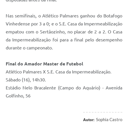
Carta de Serviços
Arquivos para Download
Nas semifinais, o Atlético Palmares ganhou do Botafogo
Vinhedense por 3 a 0; e o S.E. Casa da Impermeabilização
Galeria de Vídeos
empatou com o Sertãozinho, no placar de 2 a 2. O Casa
Contas Públicas
da Impermeabilização foi para a final pelo desempenho
durante o campeonato.
Legislação
Links Úteis
Final do Amador Master de Futebol
Atlético Palmares X S.E. Casa da Impermeabilização.
Serviços Online
Sábado (16), 14h30.
Estádio Nelo Bracalente (Campo do Aquário) - Avenida
Golfinho, 56
Sophia Castro
Autor: