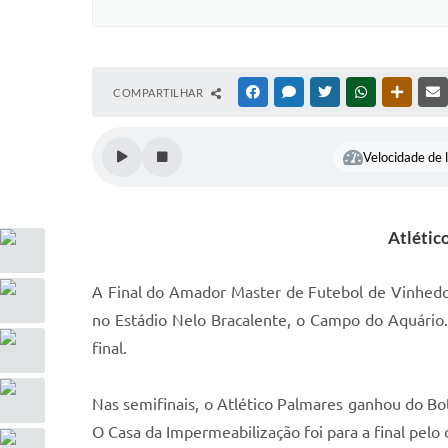
COMPARTILHAR
FACEBOOK
MESSENGER
TWITTER
WHATSAPP
OUTRAS
Velocidade de l
Atlétic
A Final do Amador Master de Futebol de Vinhedo 
no Estádio Nelo Bracalente, o Campo do Aquário.
final.
Nas semifinais, o Atlético Palmares ganhou do Bo
O Casa da Impermeabilização foi para a final pe