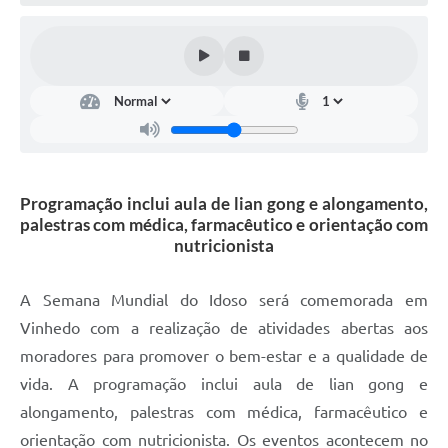
Defesa Civil
Convênios Terceiro Setor
Sistema de Protocolo
Poupatempo
Fala.BR
Programação inclui aula de lian gong e alongamento,
palestras com médica, farmacêutico e orientação com
Listagem dos CEPs de Vinhedo
nutricionista
Acesso à Informação
A Semana Mundial do Idoso será comemorada em
Contratos
Vinhedo com a realização de atividades abertas aos
moradores para promover o bem-estar e a qualidade de
Associação dos Servidores Públicos Municipais de
Vinhedo
vida. A programação inclui aula de lian gong e
alongamento, palestras com médica, farmacêutico e
Audiências Públicas
orientação com nutricionista. Os eventos acontecem no