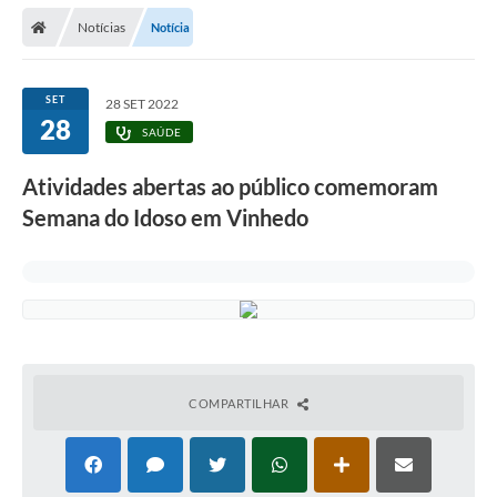
Secretarias
Notícias
Notícia
Telefones
Licitações
SET
28 SET 2022
28
SAÚDE
Transparência
Atividades abertas ao público comemoram
Concursos e Processos Seletivos
Semana do Idoso em Vinhedo
Inclusão e Acessibilidade
Tributos Online
Cidadão
Transporte Coletivo Municipal (Horários e
Itinerários)
COMPARTILHAR
Normas e Legislação
Diário Oficial