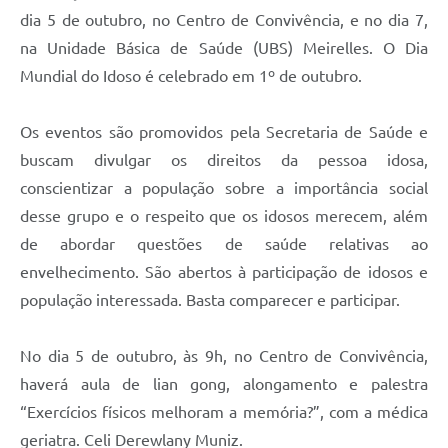
Carta de Serviços
dia 5 de outubro, no Centro de Convivência, e no dia 7,
na Unidade Básica de Saúde (UBS) Meirelles. O Dia
Arquivos para Download
Mundial do Idoso é celebrado em 1º de outubro.
Galeria de Vídeos
Contas Públicas
Os eventos são promovidos pela Secretaria de Saúde e
buscam divulgar os direitos da pessoa idosa,
Legislação
conscientizar a população sobre a importância social
Links Úteis
desse grupo e o respeito que os idosos merecem, além
de abordar questões de saúde relativas ao
Serviços Online
envelhecimento. São abertos à participação de idosos e
população interessada. Basta comparecer e participar.
No dia 5 de outubro, às 9h, no Centro de Convivência,
haverá aula de lian gong, alongamento e palestra
“Exercícios físicos melhoram a memória?”, com a médica
geriatra. Celi Derewlany Muniz.