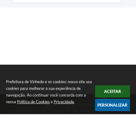
Prefeitura de Vinhedo e os cookies: nosso site usa
cookies para melhorar a sua experiência de
ACEITAR
navegação. Ao continuar você concorda com a
nossa
Política de Cookies
e
Privacidade
.
Telefone: (19) 3826-7800
PERSONALIZAR
Endereço: Rua João Corazzari, nº 394, Centro | CEP: 13280-091
Atendimento das 8 às 17 horas, de segunda a sexta-feira
CNPJ: 46.446.696/0001-85
Prefeitura de Vinhedo