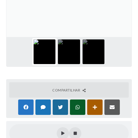
Defesa Civil
Convênios Terceiro Setor
Sistema de Protocolo
Poupatempo
Fala.BR
Listagem dos CEPs de Vinhedo
Acesso à Informação
COMPARTILHAR
Contratos
Associação dos Servidores Públicos Municipais de
Vinhedo
Audiências Públicas