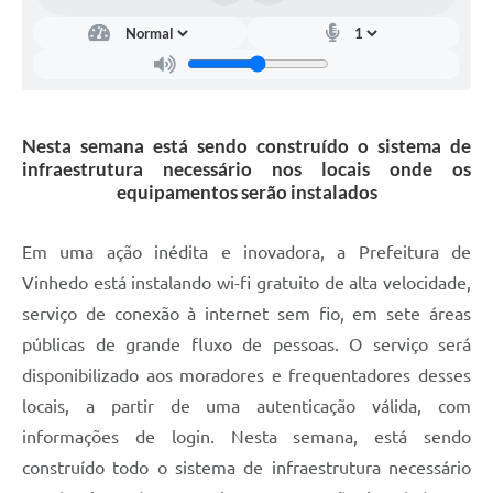
Carta de Serviços
Arquivos para Download
Galeria de Vídeos
Nesta semana está sendo construído o sistema de
Contas Públicas
infraestrutura necessário nos locais onde os
Legislação
equipamentos serão instalados
Links Úteis
Em uma ação inédita e inovadora, a Prefeitura de
Serviços Online
Vinhedo está instalando wi-fi gratuito de alta velocidade,
serviço de conexão à internet sem fio, em sete áreas
públicas de grande fluxo de pessoas. O serviço será
disponibilizado aos moradores e frequentadores desses
locais, a partir de uma autenticação válida, com
informações de login. Nesta semana, está sendo
construído todo o sistema de infraestrutura necessário