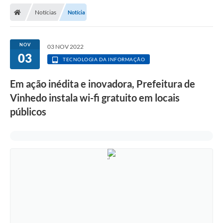
Secretarias
Notícias
Notícia
Telefones
Licitações
NOV
03 NOV 2022
03
TECNOLOGIA DA INFORMAÇÃO
Transparência
Em ação inédita e inovadora, Prefeitura de
Concursos e Processos Seletivos
Vinhedo instala wi-fi gratuito em locais
Inclusão e Acessibilidade
públicos
Tributos Online
Cidadão
Transporte Coletivo Municipal (Horários e
Itinerários)
Normas e Legislação
Diário Oficial