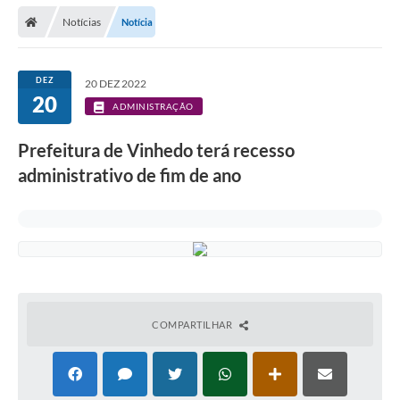
Secretarias
Notícias
Notícia
Telefones
Licitações
DEZ
20 DEZ 2022
20
ADMINISTRAÇÃO
Transparência
Prefeitura de Vinhedo terá recesso
Concursos e Processos Seletivos
administrativo de fim de ano
Inclusão e Acessibilidade
Tributos Online
Cidadão
Transporte Coletivo Municipal (Horários e
Itinerários)
COMPARTILHAR
Normas e Legislação
Diário Oficial