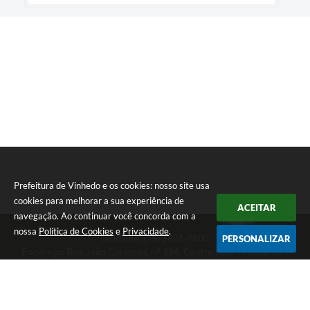
Prefeitura de Vinhedo e os cookies: nosso site usa
cookies para melhorar a sua experiência de
ACEITAR
navegação. Ao continuar você concorda com a
nossa
Política de Cookies
e
Privacidade
.
Telefone: (19) 3826-7800
PERSONALIZAR
Endereço: Rua João Corazzari, nº 394, Centro | CEP: 13280-091
Atendimento das 8 às 17 horas, de segunda a sexta-feira
CNPJ: 46.446.696/0001-85
Prefeitura de Vinhedo