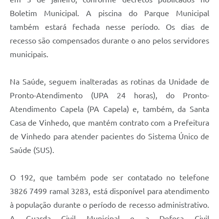
Carta de Serviços
Boletim Municipal. A piscina do Parque Municipal
Arquivos para Download
também estará fechada nesse período. Os dias de
recesso são compensados durante o ano pelos servidores
Galeria de Vídeos
municipais.
Contas Públicas
Na Saúde, seguem inalteradas as rotinas da Unidade de
Legislação
Pronto-Atendimento (UPA 24 horas), do Pronto-
Links Úteis
Atendimento Capela (PA Capela) e, também, da Santa
Casa de Vinhedo, que mantém contrato com a Prefeitura
Serviços Online
de Vinhedo para atender pacientes do Sistema Único de
Saúde (SUS).
O 192, que também pode ser contatado no telefone
3826 7499 ramal 3283, está disponível para atendimento
à população durante o período de recesso administrativo.
A Guarda Civil Municipal e a Defesa Civil