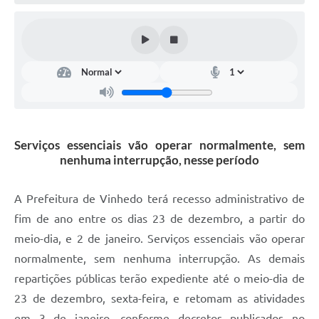
Defesa Civil
Convênios Terceiro Setor
Sistema de Protocolo
Poupatempo
Fala.BR
Serviços essenciais vão operar normalmente, sem
nenhuma interrupção, nesse período
Listagem dos CEPs de Vinhedo
Acesso à Informação
A Prefeitura de Vinhedo terá recesso administrativo de
fim de ano entre os dias 23 de dezembro, a partir do
Contratos
meio-dia, e 2 de janeiro. Serviços essenciais vão operar
Associação dos Servidores Públicos Municipais de
normalmente, sem nenhuma interrupção. As demais
Vinhedo
repartições públicas terão expediente até o meio-dia de
Audiências Públicas
23 de dezembro, sexta-feira, e retomam as atividades
em 3 de janeiro, conforme decretos publicados no