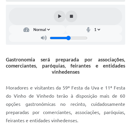
Defesa Civil
Convênios Terceiro Setor
Sistema de Protocolo
Poupatempo
Fala.BR
Gastronomia será preparada por associações,
comerciantes, paróquias, feirantes e entidades
Listagem dos CEPs de Vinhedo
vinhedenses
Acesso à Informação
Moradores e visitantes da 59ª Festa da Uva e 11ª Festa
Contratos
do Vinho de Vinhedo terão à disposição mais de 60
opções gastronômicas no recinto, cuidadosamente
Associação dos Servidores Públicos Municipais de
Vinhedo
preparadas por comerciantes, associações, paróquias,
feirantes e entidades vinhedenses.
Audiências Públicas