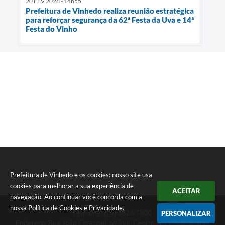
20 FEV 2026 - 14h55
Prefeitura de Vinhedo realiza reunião estratégica
para reforçar segurança da 62ª Festa da Uva e 14ª
Festa do Vinho
Prefeitura de Vinhedo e os cookies: nosso site usa
cookies para melhorar a sua experiência de
ACEITAR
navegação. Ao continuar você concorda com a
nossa
Política de Cookies
e
Privacidade
.
Telefone: (19) 3826-7800
PERSONALIZAR
Endereço: Rua João Corazzari, nº 394, Centro | CEP: 13280-091