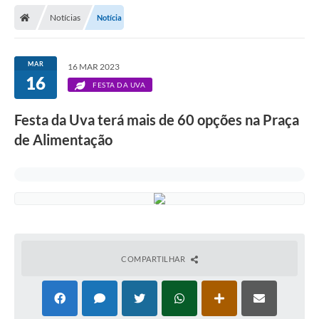
Secretarias
Notícias
Notícia
Telefones
Licitações
MAR
16 MAR 2023
16
FESTA DA UVA
Transparência
Festa da Uva terá mais de 60 opções na Praça
Concursos e Processos Seletivos
de Alimentação
Inclusão e Acessibilidade
Tributos Online
Cidadão
Transporte Coletivo Municipal (Horários e
Itinerários)
COMPARTILHAR
Normas e Legislação
Diário Oficial