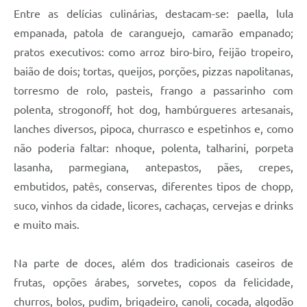
Carta de Serviços
Entre as delícias culinárias, destacam-se: paella, lula
empanada, patola de caranguejo, camarão empanado;
Arquivos para Download
pratos executivos: como arroz biro-biro, feijão tropeiro,
Galeria de Vídeos
baião de dois; tortas, queijos, porções, pizzas napolitanas,
Contas Públicas
torresmo de rolo, pasteis, frango a passarinho com
polenta, strogonoff, hot dog, hambúrgueres artesanais,
Legislação
lanches diversos, pipoca, churrasco e espetinhos e, como
Links Úteis
não poderia faltar: nhoque, polenta, talharini, porpeta
lasanha, parmegiana, antepastos, pães, crepes,
Serviços Online
embutidos, patês, conservas, diferentes tipos de chopp,
suco, vinhos da cidade, licores, cachaças, cervejas e drinks
e muito mais.
Na parte de doces, além dos tradicionais caseiros de
frutas, opções árabes, sorvetes, copos da felicidade,
churros, bolos, pudim, brigadeiro, canoli, cocada, algodão