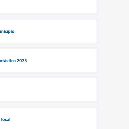
nicípio
antástico 2025
 local