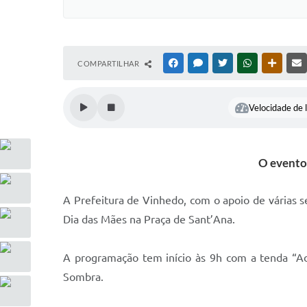
COMPARTILHAR
FACEBOOK
MESSENGER
TWITTER
WHATSAPP
OUTRAS
Velocidade de l
O evento 
A Prefeitura de Vinhedo, com o apoio de várias 
Dia das Mães na Praça de Sant’Ana.
A programação tem início às 9h com a tenda “Adot
Sombra.