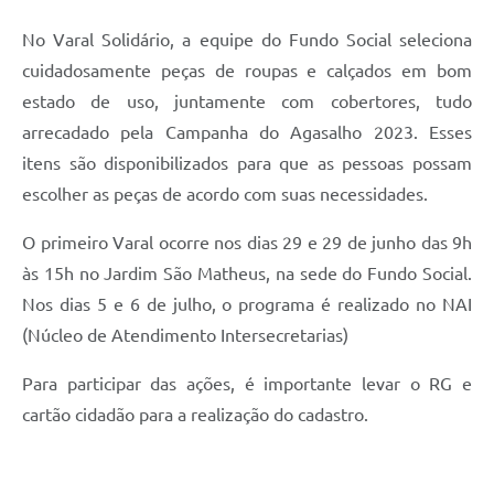
Carta de Serviços
No Varal Solidário, a equipe do Fundo Social seleciona
Arquivos para Download
cuidadosamente peças de roupas e calçados em bom
Galeria de Vídeos
estado de uso, juntamente com cobertores, tudo
arrecadado pela Campanha do Agasalho 2023. Esses
Contas Públicas
itens são disponibilizados para que as pessoas possam
Legislação
escolher as peças de acordo com suas necessidades.
Links Úteis
O primeiro Varal ocorre nos dias 29 e 29 de junho das 9h
às 15h no Jardim São Matheus, na sede do Fundo Social.
Serviços Online
Nos dias 5 e 6 de julho, o programa é realizado no NAI
(Núcleo de Atendimento Intersecretarias)
Para participar das ações, é importante levar o RG e
cartão cidadão para a realização do cadastro.