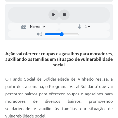
Defesa Civil
Convênios Terceiro Setor
Sistema de Protocolo
Poupatempo
Fala.BR
Ação vai oferecer roupas e agasalhos para moradores,
auxiliando as famílias em situação de vulnerabilidade
Listagem dos CEPs de Vinhedo
social
Acesso à Informação
O Fundo Social de Solidariedade de Vinhedo realiza, a
Contratos
partir desta semana, o Programa ‘Varal Solidário' que vai
percorrer bairros para oferecer roupas e agasalhos para
Associação dos Servidores Públicos Municipais de
Vinhedo
moradores de diversos bairros, promovendo
solidariedade e auxílio às famílias em situação de
Audiências Públicas
vulnerabilidade social.