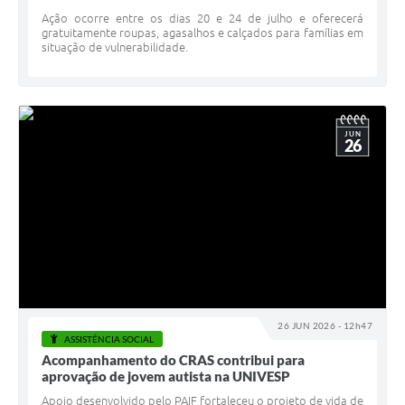
Ação ocorre entre os dias 20 e 24 de julho e oferecerá
gratuitamente roupas, agasalhos e calçados para famílias em
situação de vulnerabilidade.
JUN
26
26 JUN 2026 - 12h47
ASSISTÊNCIA SOCIAL
Acompanhamento do CRAS contribui para
aprovação de jovem autista na UNIVESP
Apoio desenvolvido pelo PAIF fortaleceu o projeto de vida de