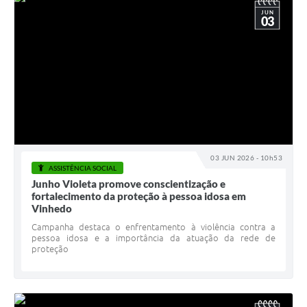
JUN
03
03 JUN 2026 - 10h53
ASSISTÊNCIA SOCIAL
Junho Violeta promove conscientização e
fortalecimento da proteção à pessoa idosa em
Vinhedo
Campanha destaca o enfrentamento à violência contra a
pessoa idosa e a importância da atuação da rede de
proteção