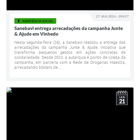
27 JAN 2026 - 09h37
ASSISTÊNCIA SOCIAL
Sanebavi entrega arrecadações da campanha Junte
& Ajude em Vinhedo
Nesta segunda-feira (26), a Sanebavi realizou a entrega das
arrecadações da campanha Junte & Ajude, iniciativa que
transforma pequenos gestos em ações concretas de
solidariedade. Desde 2023, a autarquia é ponto de coleta da
campanha, em parceria com a Rede de Drogarias Maestra,
arrecadando blisters de...
JAN
21