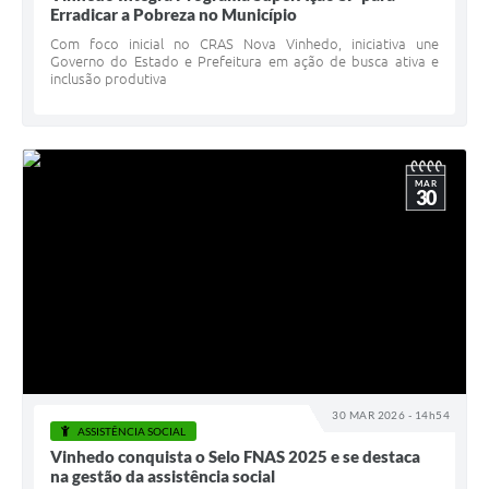
Erradicar a Pobreza no Município
Com foco inicial no CRAS Nova Vinhedo, iniciativa une
Governo do Estado e Prefeitura em ação de busca ativa e
inclusão produtiva
MAR
30
30 MAR 2026 - 14h54
ASSISTÊNCIA SOCIAL
Vinhedo conquista o Selo FNAS 2025 e se destaca
na gestão da assistência social