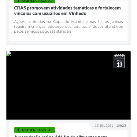
ASSISTÊNCIA SOCIAL
CRAS promovem atividades temáticas e fortalecem
vínculos com usuários em Vinhedo
Ações inspiradas na Copa do Mundo e nas festas juninas
reuniram crianças, adolescentes, adultos e idosos atendidos
pelos serviços socioassistenciais
JUL
13
13 JUL 2026 - 10h23
ASSISTÊNCIA SOCIAL