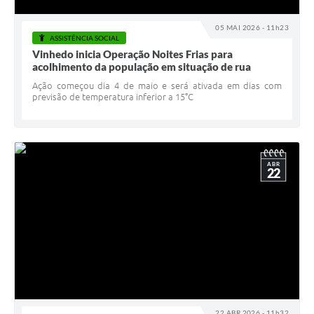
05 MAI 2026 - 11h23
ASSISTÊNCIA SOCIAL
Vinhedo inicia Operação Noites Frias para
acolhimento da população em situação de rua
Ação começou dia 4 de maio e será ativada em dias com
previsão de temperatura inferior a 15°C
ABR
22
22 ABR 2026 - 11h32