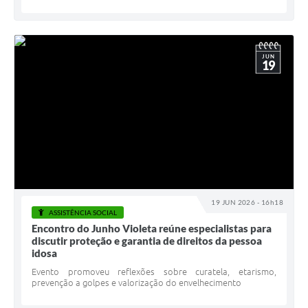
JUN
19
19 JUN 2026 - 16h18
ASSISTÊNCIA SOCIAL
Encontro do Junho Violeta reúne especialistas para
discutir proteção e garantia de direitos da pessoa
idosa
Evento promoveu reflexões sobre curatela, etarismo,
prevenção a golpes e valorização do envelhecimento