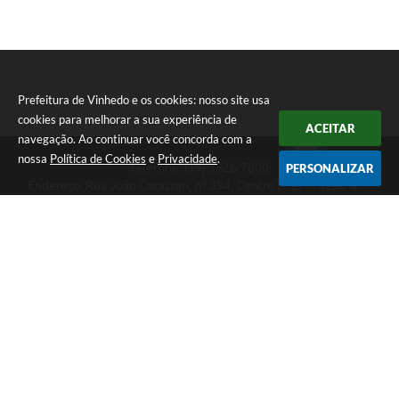
Prefeitura de Vinhedo e os cookies: nosso site usa
cookies para melhorar a sua experiência de
ACEITAR
navegação. Ao continuar você concorda com a
nossa
Política de Cookies
e
Privacidade
.
Telefone: (19) 3826-7800
PERSONALIZAR
Endereço: Rua João Corazzari, nº 394, Centro | CEP: 13280-091
Atendimento das 8 às 17 horas, de segunda a sexta-feira
CNPJ: 46.446.696/0001-85
Prefeitura de Vinhedo
Versão do Sistema:
3.5.3 - 19/06/2026
Portal atualizado em:
07/08/2026 17:17
Dados Abertos
Copyright Instar - 2006-2026. Todos os direitos reservados -
Instar Tecnologia