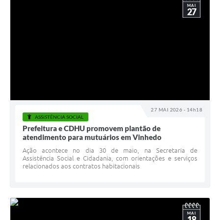
MAI
27
27 MAI 2026 - 14h18
ASSISTÊNCIA SOCIAL
Prefeitura e CDHU promovem plantão de
atendimento para mutuários em Vinhedo
Ação acontece no dia 30 de maio, na Secretaria de
Assistência Social e Cidadania, com orientações e serviços
relacionados aos contratos habitacionais
MAI
18