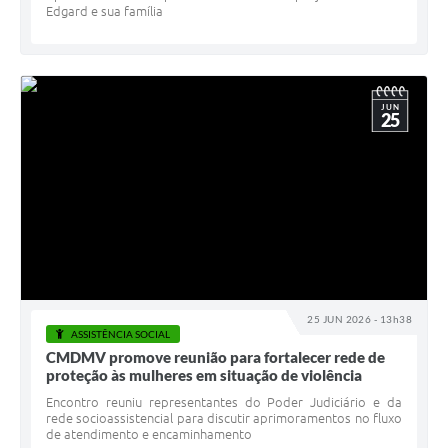
Edgard e sua família
JUN
25
25 JUN 2026 - 13h38
ASSISTÊNCIA SOCIAL
CMDMV promove reunião para fortalecer rede de
proteção às mulheres em situação de violência
Encontro reuniu representantes do Poder Judiciário e da
rede socioassistencial para discutir aprimoramentos no fluxo
de atendimento e encaminhamento