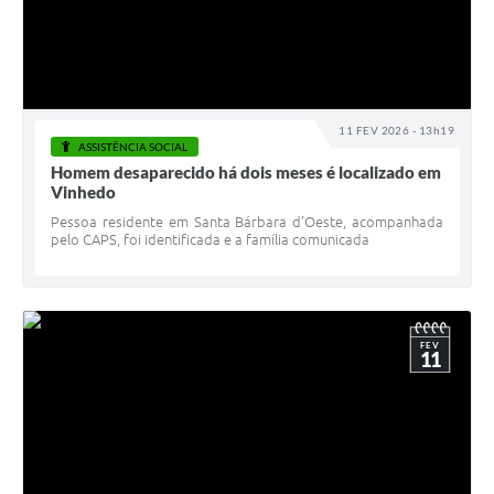
11 FEV 2026 - 13h19
ASSISTÊNCIA SOCIAL
Homem desaparecido há dois meses é localizado em
Vinhedo
Pessoa residente em Santa Bárbara d’Oeste, acompanhada
pelo CAPS, foi identificada e a família comunicada
FEV
11