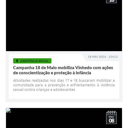
18 MAI 2026 - 15h12
ASSISTÊNCIA SOCIAL
Campanha 18 de Maio mobiliza Vinhedo com ações
de conscientização e proteção à infância
Atividades realizadas nos dias 17 e 18 buscaram mobilizar a
comunidade para a prevenção e enfrentamento à violência
sexual contra crianças e adolescentes
MAI
08