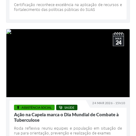
Certificação reconhece excelência na aplicação de recursos e
fortalecimento das políticas públicas do SUAS
MAR
24
24 MAR 2026 - 15h10
ASSISTÊNCIA SOCIAL
SAÚDE
Ação na Capela marca o Dia Mundial de Combate à
Tuberculose
Roda reflexiva reuniu equipes e população em situação de
rua para orientação, prevenção e realização de exames