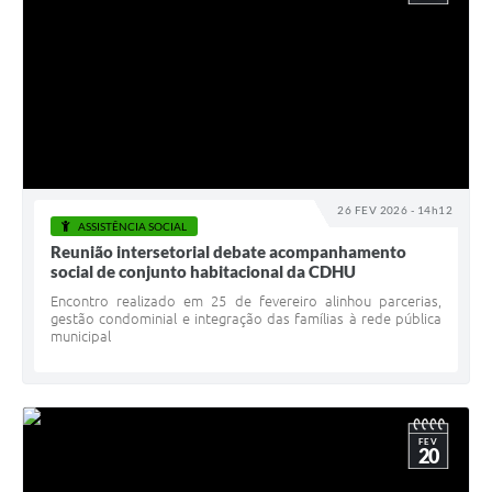
26 FEV 2026 - 14h12
ASSISTÊNCIA SOCIAL
Reunião intersetorial debate acompanhamento
social de conjunto habitacional da CDHU
Encontro realizado em 25 de fevereiro alinhou parcerias,
gestão condominial e integração das famílias à rede pública
municipal
FEV
20