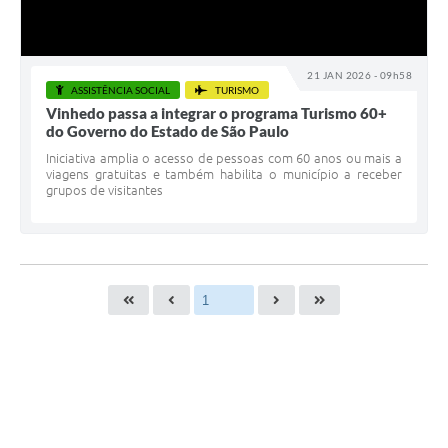
21 JAN 2026 - 09h58
ASSISTÊNCIA SOCIAL
TURISMO
Vinhedo passa a integrar o programa Turismo 60+
do Governo do Estado de São Paulo
Iniciativa amplia o acesso de pessoas com 60 anos ou mais a
viagens gratuitas e também habilita o município a receber
grupos de visitantes