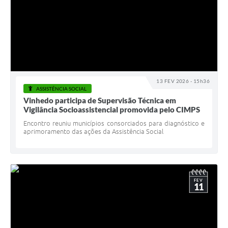
13 FEV 2026 - 15h36
ASSISTÊNCIA SOCIAL
Vinhedo participa de Supervisão Técnica em
Vigilância Socioassistencial promovida pelo CIMPS
Encontro reuniu municípios consorciados para diagnóstico e
aprimoramento das ações da Assistência Social
FEV
11