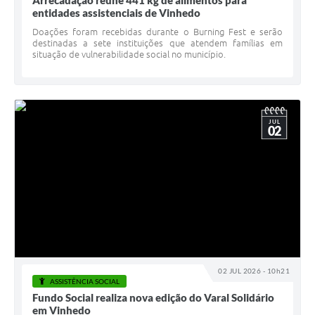
Arrecadação reúne 441 kg de alimentos para
entidades assistenciais de Vinhedo
Doações foram recebidas durante o Burning Fest e serão
destinadas a sete instituições que atendem famílias em
situação de vulnerabilidade social no município.
JUL
02
02 JUL 2026 - 10h21
ASSISTÊNCIA SOCIAL
Fundo Social realiza nova edição do Varal Solidário
em Vinhedo