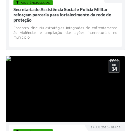
Carta de Serviços
ASSISTÊNCIA SOCIAL
Secretaria de Assistência Social e Polícia Militar
Arquivos para Download
reforçam parceria para fortalecimento da rede de
proteção
Galeria de Vídeos
Encontro discutiu estratégias integradas de enfrentamento
às violências e ampliação das ações intersetoriais no
município
Contas Públicas
Legislação
Links Úteis
JUL
14
Serviços Online
14 JUL 2026 - 08h53