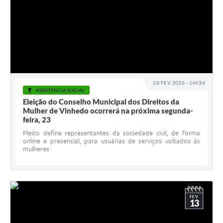
20 FEV 2026 - 14h36
ASSISTÊNCIA SOCIAL
Eleição do Conselho Municipal dos Direitos da
Mulher de Vinhedo ocorrerá na próxima segunda-
feira, 23
Pleito define representantes da sociedade civil, de forma
online e presencial, para usuárias de serviços voltados às
mulheres
FEV
13