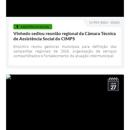
11 FEV 2026 - 12h02
ASSISTÊNCIA SOCIAL
Vinhedo sediou reunião regional da Câmara Técnica
de Assistência Social do CIMPS
Encontro reuniu gestoras municipais para definição das
campanhas regionais de 2026, organização de serviços
compartilhados e fortalecimento da atuação intermunicipal
JAN
27