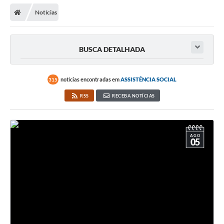
Secretarias
Notícias
Telefones
Licitações
BUSCA DETALHADA
Transparência
notícias encontradas em
ASSISTÊNCIA SOCIAL
315
Concursos e Processos Seletivos
RSS
RECEBA NOTÍCIAS
Inclusão e Acessibilidade
Tributos Online
AGO
05
Cidadão
Transporte Coletivo Municipal (Horários e
Itinerários)
Normas e Legislação
Diário Oficial