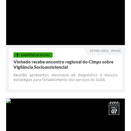
08 MAI 2026 - 09h20
ASSISTÊNCIA SOCIAL
Vinhedo recebe encontro regional do Cimps sobre
Vigilância Socioassistencial
Reunião apresentou devolutiva de diagnóstico e discutiu
estratégias para fortalecimento dos serviços do SUAS
MAI
07