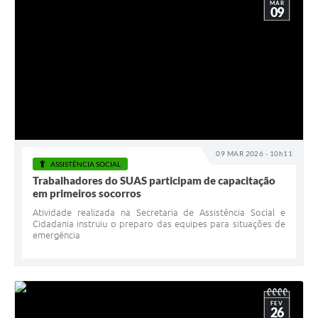
MAR
09
09 MAR 2026 - 10h11
ASSISTÊNCIA SOCIAL
Trabalhadores do SUAS participam de capacitação
em primeiros socorros
Atividade realizada na Secretaria de Assistência Social e
Cidadania instruiu o preparo das equipes para situações de
emergência
FEV
26