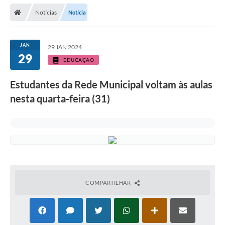
Secretarias
Notícias
Notícia
Telefones
Licitações
JAN
29 JAN 2024
29
EDUCAÇÃO
Transparência
Estudantes da Rede Municipal voltam às aulas
Concursos e Processos Seletivos
nesta quarta-feira (31)
Inclusão e Acessibilidade
Tributos Online
Cidadão
Transporte Coletivo Municipal (Horários e
Itinerários)
COMPARTILHAR
Normas e Legislação
Diário Oficial