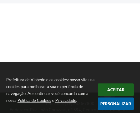
Prefeitura de Vinhedo e os cookies: nosso site usa
cookies para melhorar a sua experiência de
ACEITAR
navegação. Ao continuar você concorda com a
nossa
Política de Cookies
e
Privacidade
.
Telefone: (19) 3826-7800
PERSONALIZAR
Endereço: Rua João Corazzari, nº 394, Centro | CEP: 13280-091
Atendimento das 8 às 17 horas, de segunda a sexta-feira
CNPJ: 46.446.696/0001-85
Prefeitura de Vinhedo