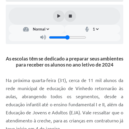
Defesa Civil
Convênios Terceiro Setor
Sistema de Protocolo
Poupatempo
Fala.BR
As escolas têm se dedicado a preparar seus ambientes
para receber os alunos no ano letivo de 2024
Listagem dos CEPs de Vinhedo
Acesso à Informação
Na próxima quarta-feira (31), cerca de 11 mil alunos da
rede municipal de educação de Vinhedo retornarão às
Contratos
aulas, abrangendo todos os segmentos, desde a
Associação dos Servidores Públicos Municipais de
educação infantil até o ensino fundamental I e II, além da
Vinhedo
Educação de Jovens e Adultos (EJA). Vale ressaltar que o
Audiências Públicas
atendimento à creche, para as crianças em contraturno já
teve início em 4 de janeiro.