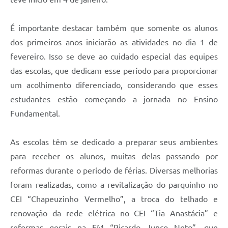
Carta de Serviços
Arquivos para Download
É importante destacar também que somente os alunos
dos primeiros anos iniciarão as atividades no dia 1 de
Galeria de Vídeos
fevereiro. Isso se deve ao cuidado especial das equipes
Contas Públicas
das escolas, que dedicam esse período para proporcionar
um acolhimento diferenciado, considerando que esses
Legislação
estudantes estão começando a jornada no Ensino
Links Úteis
Fundamental.
Serviços Online
As escolas têm se dedicado a preparar seus ambientes
para receber os alunos, muitas delas passando por
reformas durante o período de férias. Diversas melhorias
foram realizadas, como a revitalização do parquinho no
CEI “Chapeuzinho Vermelho”, a troca do telhado e
renovação da rede elétrica no CEI “Tia Anastácia” e
reformas gerais na EM “Ricardo Junco Neto”, que